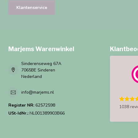
Klantenservice
Marjems Warenwinkel
Klantbeo
Sinderenseweg 67A
7065BE Sinderen
Nederland
info@marjems.nl
Register NR:
62572598
1038 rev
USt-IdNr.:
NL001389903B66