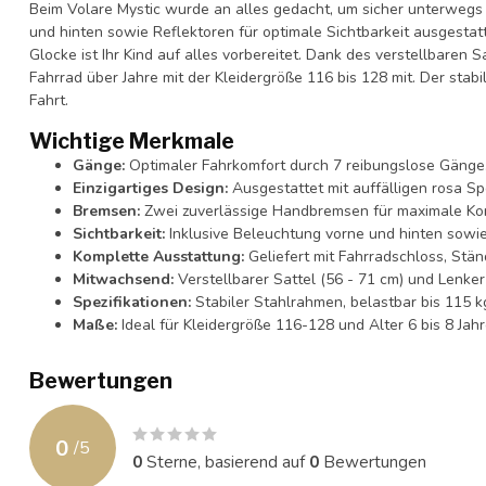
Beim Volare Mystic wurde an alles gedacht, um sicher unterwegs 
und hinten sowie Reflektoren für optimale Sichtbarkeit ausgestatt
Glocke ist Ihr Kind auf alles vorbereitet. Dank des verstellbaren 
Fahrrad über Jahre mit der Kleidergröße 116 bis 128 mit. Der stabi
Fahrt.
Wichtige Merkmale
Gänge:
Optimaler Fahrkomfort durch 7 reibungslose Gänge
Einzigartiges Design:
Ausgestattet mit auffälligen rosa Sp
Bremsen:
Zwei zuverlässige Handbremsen für maximale Kon
Sichtbarkeit:
Inklusive Beleuchtung vorne und hinten sowie
Komplette Ausstattung:
Geliefert mit Fahrradschloss, Stän
Mitwachsend:
Verstellbarer Sattel (56 - 71 cm) und Lenker
Spezifikationen:
Stabiler Stahlrahmen, belastbar bis 115 k
Maße:
Ideal für Kleidergröße 116-128 und Alter 6 bis 8 Jahr
Bewertungen
0
/
5
0
Sterne, basierend auf
0
Bewertungen