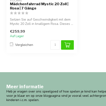
VOLARE
Mädchenfahrrad Mystic 20 Zoll |
Rosa | 7 Gänge
Setzen Sie auf Geschwindigkeit mit dem
Mystic 20 Zoll in knalligem Rosa. Dieses ...
€259,99
Auf Lager
Vergleichen
Meer informatie
Heb je vragen over ons speelgoed of hoe spelen je kind kan helpe
voor je klaar en op onze blogpagina vind je vooral veel achtergro
kinderen i.c.m. spelen.