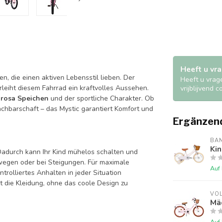
Heeft u vra
n, die einen aktiven Lebensstil lieben. Der
Heeft u vrag
eiht diesem Fahrrad ein kraftvolles Aussehen.
vrijblijvend 
 rosa Speichen
und der sportliche Charakter. Ob
chbarschaft – das Mystic garantiert Komfort und
Ergänzen
BA
Kin
Dadurch kann Ihr Kind mühelos schalten und
wegen oder bei Steigungen. Für maximale
Auf
trolliertes Anhalten in jeder Situation
t die Kleidung, ohne das coole Design zu
VO
Mäd
Auf