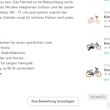
zu sein. Das Fahrrad ist mit Beleuchtung vorne
et. Mit dem integrierten Schloss und der lauten
Sattels (56 - 71 cm) und Lenkers wächst das
BA
Kin
le Ständer sorgt für sicheres Parken nach jeder
Nich
.
BA
eichen für einen sportlichen Look.
Kin
trolle.
 Radreflektoren.
Auf
der und Glocke.
 für langen Fahrspaß.
VO
g, zu 85 % vormontiert.
Kin
e.
Auf
20 inch
(7)
Ihre Bewertung hinzufügen