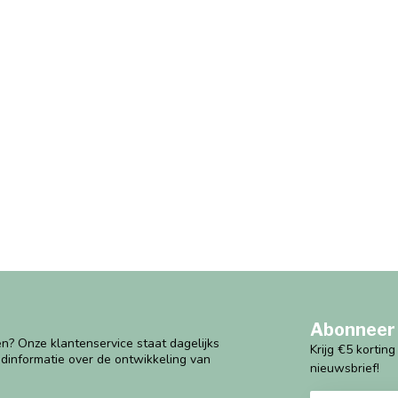
Abonneer 
n? Onze klantenservice staat dagelijks
Krijg €5 kortin
ndinformatie over de ontwikkeling van
nieuwsbrief!