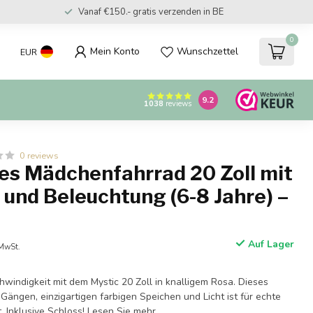
Vanaf €150.- gratis verzenden in BE
0
Mein Konto
Wunschzettel
EUR
9.2
1038
reviews
0 reviews
hes Mädchenfahrrad 20 Zoll mit
und Beleuchtung (6-8 Jahre) –
Auf Lager
 MwSt.
hwindigkeit mit dem Mystic 20 Zoll in knalligem Rosa. Dieses
 Gängen, einzigartigen farbigen Speichen und Licht ist für echte
 Inklusive Schloss!
Lesen Sie mehr
.