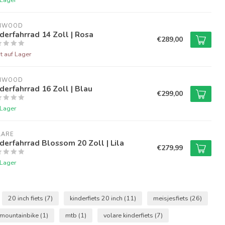
NWOOD
derfahrrad 14 Zoll | Rosa
€289,00
t auf Lager
NWOOD
derfahrrad 16 Zoll | Blau
€299,00
 Lager
LARE
derfahrrad Blossom 20 Zoll | Lila
€279,99
 Lager
20 inch fiets
(7)
kinderfiets 20 inch
(11)
meisjesfiets
(26)
mountainbike
(1)
mtb
(1)
volare kinderfiets
(7)