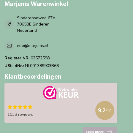
Marjems Warenwinkel
Sinderenseweg 67A
7065BE Sinderen
Nederland
info@marjems.nl
Register NR:
62572598
USt-IdNr.:
NL001389903B66
Klantbeoordelingen
9.2
/10
1038 reviews
Lees meer