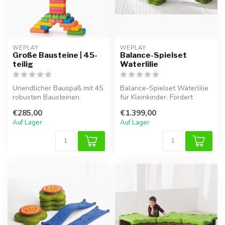
WEPLAY
WEPLAY
Große Bausteine | 45-
Balance-Spielset
teilig
Waterlilie
Unendlicher Bauspaß mit 45
Balance-Spielset Waterlilie
robusten Bausteinen.
für Kleinkinder. Fördert
Fördert Kreativität,
Gleichgewicht,
€285,00
€1.399,00
Feinmotorik...
Koordination...
Auf Lager
Auf Lager