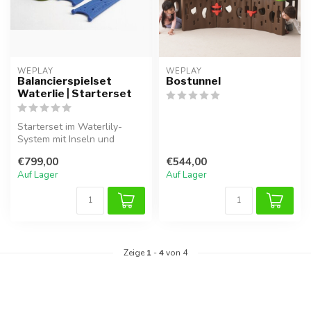
WEPLAY
WEPLAY
Balancierspielset
Bostunnel
Waterlie | Starterset
Starterset im Waterlily-
System mit Inseln und
Brücken zur Förderung von
€799,00
€544,00
Gleichge...
Auf Lager
Auf Lager
Zeige
1
-
4
von 4