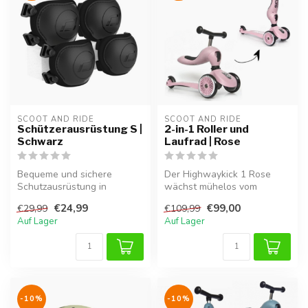
SCOOT AND RIDE
SCOOT AND RIDE
Schützerausrüstung S |
2-in-1 Roller und
Schwarz
Laufrad | Rose
Bequeme und sichere
Der Highwaykick 1 Rose
Schutzausrüstung in
wächst mühelos vom
Schwarz, speziell für S-
Laufrad zum stabilen Roller
€24,99
€99,00
€29,99
€109,99
Größe.
mit. Dank ...
Auf Lager
Auf Lager
-10%
-10%