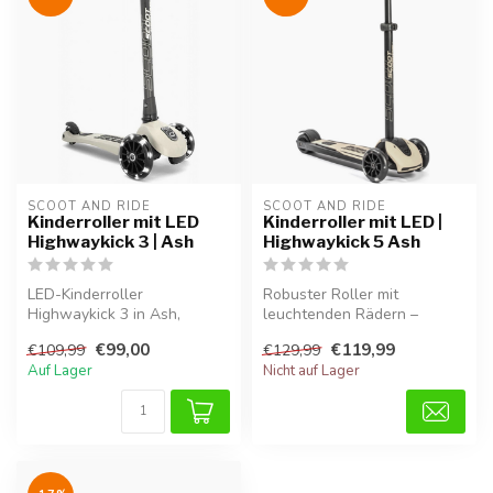
SCOOT AND RIDE
SCOOT AND RIDE
Kinderroller mit LED
Kinderroller mit LED |
Highwaykick 3 | Ash
Highwaykick 5 Ash
LED-Kinderroller
Robuster Roller mit
Highwaykick 3 in Ash,
leuchtenden Rädern –
robust, stabil und ideal für
wächst mit und sorgt für
€99,00
€119,99
€109,99
€129,99
Straße und S...
sicheren Fahrs...
Auf Lager
Nicht auf Lager