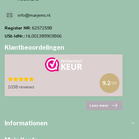
info@marjems.nl
Register NR:
62572598
USt-IdNr.:
NL001389903B66
Klantbeoordelingen
9.2
/10
1038 reviews
Lees meer
Informationen