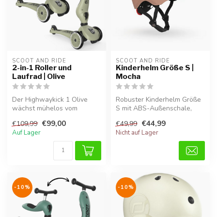
SCOOT AND RIDE
SCOOT AND RIDE
2-in-1 Roller und
Kinderhelm Größe S |
Laufrad | Olive
Mocha
Der Highwaykick 1 Olive
Robuster Kinderhelm Größe
wächst mühelos vom
S mit ABS-Außenschale,
Laufrad zum stabilen Roller
240 Gramm, ideal für den
€99,00
€44,99
€109,99
€49,99
mit. Dank...
täglic...
Auf Lager
Nicht auf Lager
-10%
-10%