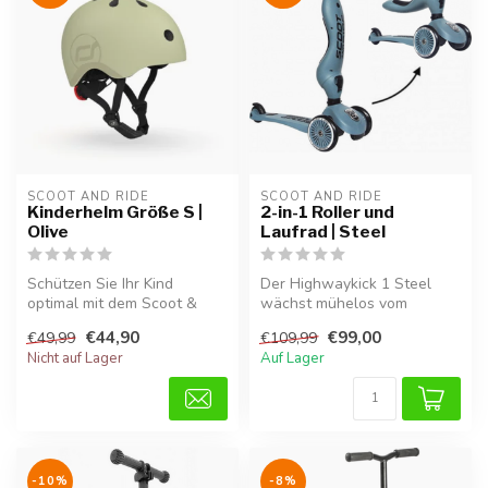
SCOOT AND RIDE
SCOOT AND RIDE
Kinderhelm Größe S |
2-in-1 Roller und
Olive
Laufrad | Steel
Schützen Sie Ihr Kind
Der Highwaykick 1 Steel
optimal mit dem Scoot &
wächst mühelos vom
Ride Kinderhelm in Olive.
Laufrad zum stabilen Roller
€44,90
€99,00
€49,99
€109,99
Dieser H...
mit. Dank...
Nicht auf Lager
Auf Lager
-10%
-8%