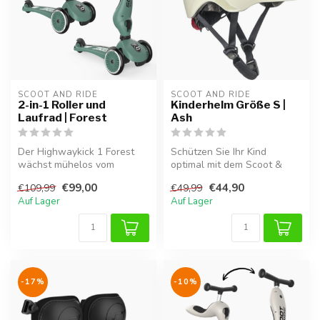
SCOOT AND RIDE
SCOOT AND RIDE
2-in-1 Roller und
Kinderhelm Größe S |
Laufrad | Forest
Ash
Der Highwaykick 1 Forest
Schützen Sie Ihr Kind
wächst mühelos vom
optimal mit dem Scoot &
Laufrad zum stabilen Roller
Ride Kinderhelm in Ash.
€99,00
€44,90
€109,99
€49,99
mit. Dan...
Dieser Hel...
Auf Lager
Auf Lager
-17%
-10%