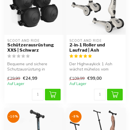
SCOOT AND RIDE
SCOOT AND RIDE
Schützerausrüstung
2-in-1 Roller und
XXS | Schwarz
Laufrad | Ash
Bequeme und sichere
Der Highwaykick 1 Ash
Schutzausrüstung in
wächst mühelos vom
Schwarz, speziell für XXS-
Laufrad zum stabilen Roller
€24,99
€99,00
€29,99
€109,99
Größe.
mit. Dank K...
Auf Lager
Auf Lager
-10%
-8%