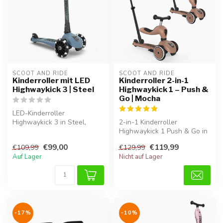
SCOOT AND RIDE
SCOOT AND RIDE
Kinderroller mit LED
Kinderroller 2-in-1
Highwaykick 3 | Steel
Highwaykick 1 – Push &
Go | Mocha
LED-Kinderroller
Highwaykick 3 in Steel,
2-in-1 Kinderroller
sicher, stabil und ideal für
Highwaykick 1 Push & Go in
den täglic...
Mocha, verstellbar, stabil
€99,00
€119,99
€109,99
€129,99
und id...
Auf Lager
Nicht auf Lager
-17%
-10%