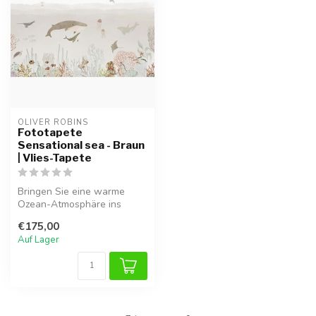
OLIVER ROBINS
Fototapete
Sensational sea - Braun
| Vlies-Tapete
Bringen Sie eine warme
Ozean-Atmosphäre ins
Kinderzimmer mit der
€175,00
Sensational Sea...
Auf Lager