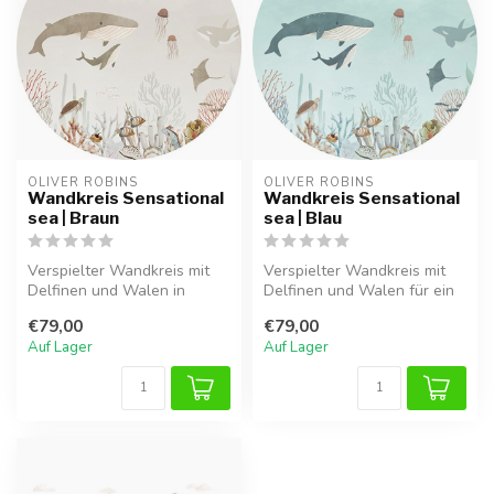
OLIVER ROBINS
OLIVER ROBINS
Wandkreis Sensational
Wandkreis Sensational
sea | Braun
sea | Blau
Verspielter Wandkreis mit
Verspielter Wandkreis mit
Delfinen und Walen in
Delfinen und Walen für ein
warmen Braun­tönen für ein
magisches Meer- oder
€79,00
€79,00
einzi...
Ozeanz...
Auf Lager
Auf Lager