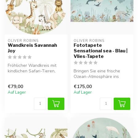
OLIVER ROBINS
OLIVER ROBINS
Wandkreis Savannah
Fototapete
Joy
Sensational sea - Blau |
Vlies-Tapete
Fröhlicher Wandkreis mit
kindlichen Safari-Tieren,
Bringen Sie eine frische
ideal für ein verspieltes Tie...
Ozean-Atmosphäre ins
Kinderzimmer mit der
€79,00
€175,00
Sensational S...
Auf Lager
Auf Lager