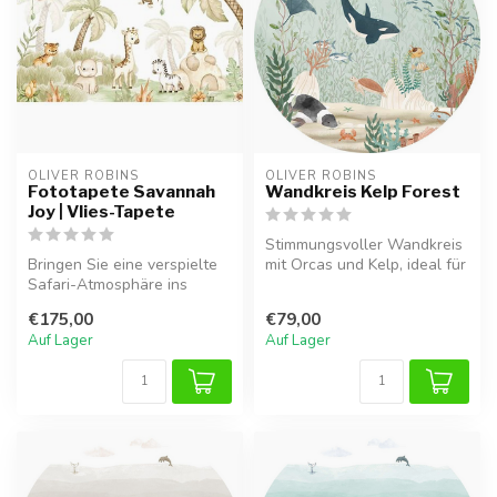
OLIVER ROBINS
OLIVER ROBINS
Fototapete Savannah
Wandkreis Kelp Forest
Joy | Vlies-Tapete
Stimmungsvoller Wandkreis
Bringen Sie eine verspielte
mit Orcas und Kelp, ideal für
Safari-Atmosphäre ins
ein Meeresthema.
Kinderzimmer mit der
€175,00
€79,00
Savannah ...
Auf Lager
Auf Lager