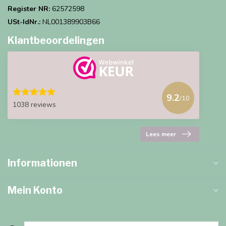
Register NR:
62572598
USt-IdNr.:
NL001389903B66
Klantbeoordelingen
9.2
/10
1038 reviews
Lees meer
Informationen
Mein Konto