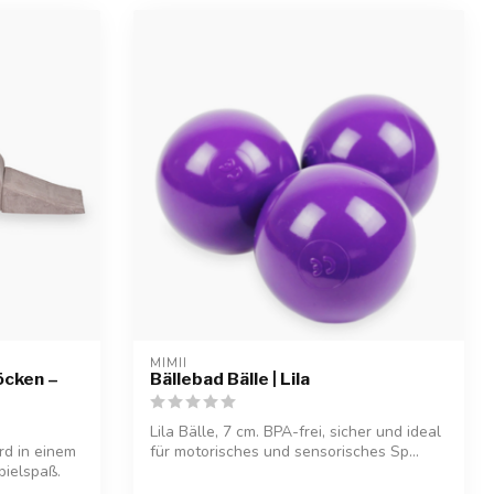
MIMII
öcken –
Bällebad Bälle | Lila
Lila Bälle, 7 cm. BPA-frei, sicher und ideal
d in einem
für motorisches und sensorisches Sp...
pielspaß.