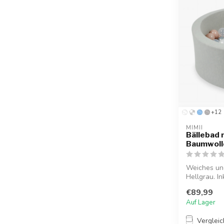
+12
MIMII
Bällebad m
Baumwolle
Weiches un
Hellgrau. I
ideal ...
€89,99
Auf Lager
Verglei