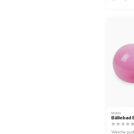
MIMII
Bällebad 
Weiche pude