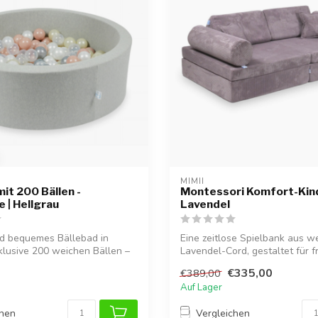
MIMII
it 200 Bällen -
Montessori Komfort-Kind
 | Hellgrau
Lavendel
d bequemes Bällebad in
Eine zeitlose Spielbank aus 
nklusive 200 weichen Bällen –
Lavendel-Cord, gestaltet für fr
E...
€335,00
€389,00
Auf Lager
chen
Vergleichen