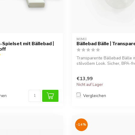
MIMII
Spielset mit Bällebad |
Bällebad Bälle | Transpar
off
Transparente Bällebad Bälle m
stilvollem Look. Sicher, BPA-fr
für ...
€13,99
Nicht auf Lager
chen
Vergleichen
-14%