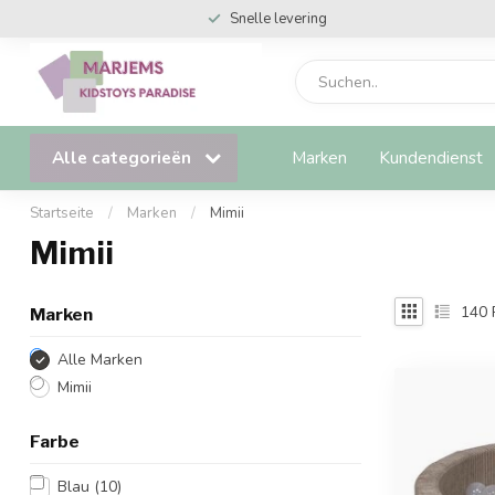
Snelle levering
Alle categorieën
Marken
Kundendienst
Startseite
/
Marken
/
Mimii
Mimii
140
Marken
Alle Marken
Mimii
Farbe
Blau
(10)