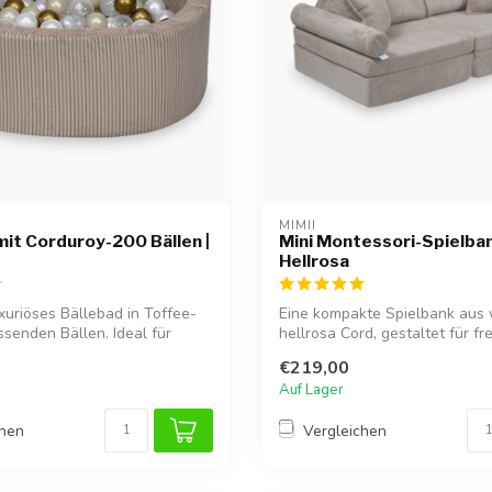
MIMII
mit Corduroy-200 Bällen |
Mini Montessori-Spielban
Hellrosa
xuriöses Bällebad in Toffee-
Eine kompakte Spielbank aus
ssenden Bällen. Ideal für
hellrosa Cord, gestaltet für fre
E...
€219,00
Auf Lager
chen
Vergleichen