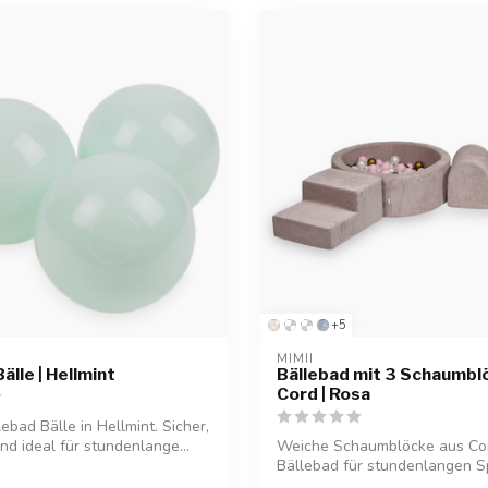
+5
MIMII
älle | Hellmint
Bällebad mit 3 Schaumbl
Cord | Rosa
ebad Bälle in Hellmint. Sicher,
nd ideal für stundenlange...
Weiche Schaumblöcke aus Cor
Bällebad für stundenlangen S
Perf...