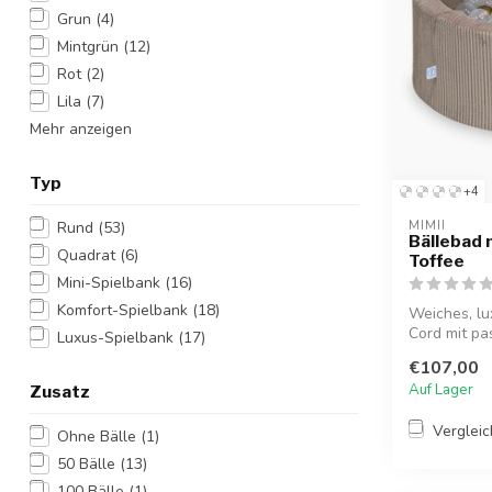
Grun
(4)
Mintgrün
(12)
Rot
(2)
Lila
(7)
Mehr anzeigen
Typ
+4
Rund
(53)
MIMII
Bällebad 
Quadrat
(6)
Toffee
Mini-Spielbank
(16)
Komfort-Spielbank
(18)
Weiches, lu
Cord mit pa
Luxus-Spielbank
(17)
eine...
€107,00
Auf Lager
Zusatz
Verglei
Ohne Bälle
(1)
50 Bälle
(13)
100 Bälle
(1)