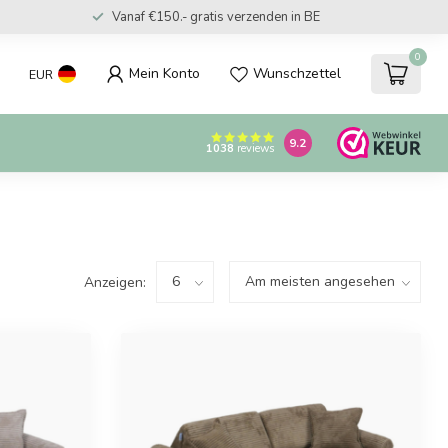
Vanaf €150.- gratis verzenden in BE
0
Mein Konto
Wunschzettel
EUR
9.2
1038
reviews
Anzeigen: