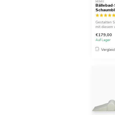
MIMII
Bällebad-
Schaumblö
Gestalten S
mit diesem 
pas...
€179,00
Auf Lager
Verglei