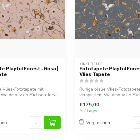
KIKKI BELLE
e Playful Forest - Rosa |
Fototapete Playful Forest
ete
Vlies-Tapete
 Vlies-Fototapete mit
Ruhige blaue Vlies-Fototapete
 Waldmotiv en Füchsen. Ideal
verspieltem Waldmotiv en Füc
für ei...
€175,00
Auf Lager
chen
Vergleichen