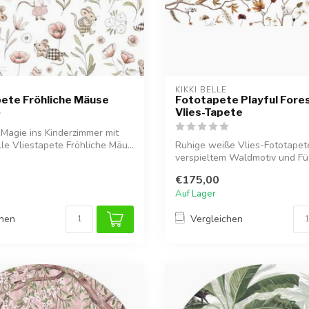
KIKKI BELLE
ete Fröhliche Mäuse
Fototapete Playful Fores
Vlies-Tapete
 Magie ins Kinderzimmer mit
lle Vliestapete Fröhliche Mäu...
Ruhige weiße Vlies-Fototapet
verspieltem Waldmotiv und Fü
für e...
€175,00
Auf Lager
chen
Vergleichen