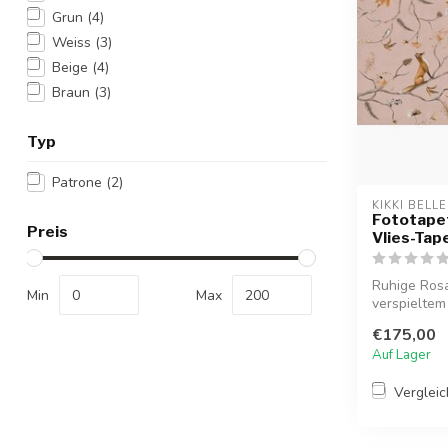
Grun
(4)
Weiss
(3)
Beige
(4)
Braun
(3)
Typ
Patrone
(2)
KIKKI BELLE
Fototapet
Preis
Vlies-Tap
Ruhige Rosa
Min
Max
verspieltem
für ein...
€175,00
Auf Lager
Verglei