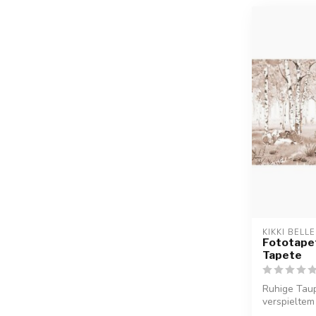
KIKKI BELLE
Fototapet
Tapete
Ruhige Taup
verspieltem 
frisches,...