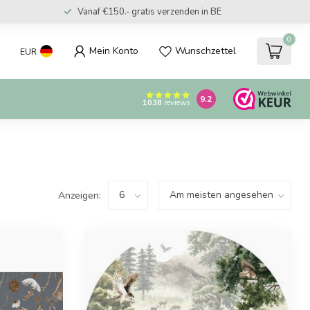
Vanaf €150.- gratis verzenden in BE
0
Mein Konto
Wunschzettel
EUR
9.2
1038
reviews
Anzeigen: