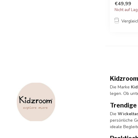
€49,99
Nicht auf La
Verglei
Kidzroom 
Die Marke
Ki
legen. Ob unte
Trendige 
Die
Wickelta
persönliche G
ideale Begleit