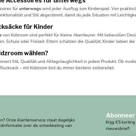
he Accessoires für unterwegs
soires für
unterwegs
wird jeder Ausflug zum Kinderspiel. Von praktis
Funktionalität und Stil abgestimmt, damit du jede Situation mit Leichtigke
cksäcke für Kinder
e
von Kidzroom sind perfekt für kleine Abenteurer. Mit liebevollen Des
en, Schule oder Freizeit. Eltern schätzen die Qualität, Kinder lieben die
dzroom wählen?
niert Stil, Qualität und Alltagstauglichkeit in jedem Produkt. Ob mo
Rucksack – mit Kidzroom bist du immer bestens vorbereitet.
Abonneer 
n? Onze klantenservice staat dagelijks
Krijg €5 kortin
ndinformatie over de ontwikkeling van
nieuwsbrief!