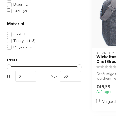
Braun
(2)
Grau
(2)
Material
Cord
(1)
Teddystof
(3)
Polyester
(6)
KIDZROOM
Wickeltas
Preis
One | Gra
Geräumige 
Min
Max
weichem Ted
Fl...
€49,99
Auf Lager
Verglei