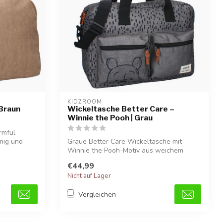
KIDZROOM
 Braun
Wickeltasche Better Care –
Winnie the Pooh | Grau
rmful
mig und
Graue Better Care Wickeltasche mit
Winnie the Pooh-Motiv aus weichem
Teddy-Stoff...
€44,99
Nicht auf Lager
Vergleichen