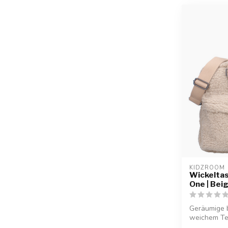
KIDZROOM
Wickeltas
One | Bei
Geräumige 
weichem Ted
Fl...