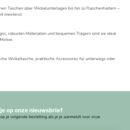
chen Taschen über Wickelunterlagen bis hin zu Flaschenhaltern –
it meisterst.
igns, robusten Materialien und bequemen Trägern sind sie ideal
 Motive.
dische Wickeltasche, praktische Accessoires für unterwegs oder
je op onze nieuwsbrief
g op je volgende bestelling als je je aanmeldt voor onze