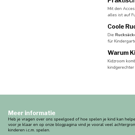
Praktisc
Mit den Acces
alles ist auf 
Coole Ru
Die
Rucksäck
für Kindergart
Warum Ki
Kidzroom kombi
kindgerechter 
Meer informatie
Heb je vragen over ons speelgoed of hoe spelen je kind kan helpe
voor je klaar en op onze blogpagina vind je vooral veel achtergro
kinderen i.c.m. spelen.