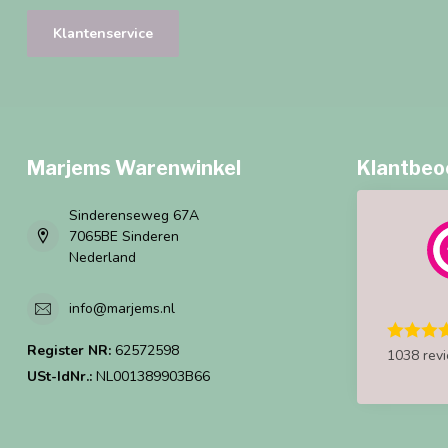
Klantenservice
Marjems Warenwinkel
Klantbeo
Sinderenseweg 67A
7065BE Sinderen
Nederland
info@marjems.nl
Register NR:
62572598
1038 rev
USt-IdNr.:
NL001389903B66