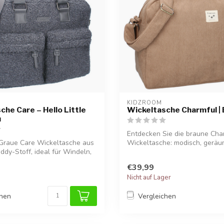
KIDZROOM
che Care – Hello Little
Wickeltasche Charmful |
u
Entdecken Sie die braune Cha
Graue Care Wickeltasche aus
Wickeltasche: modisch, geräu
dy-Stoff, ideal für Windeln,
bequem für...
€39,99
Nicht auf Lager
chen
Vergleichen