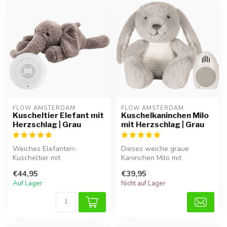
FLOW AMSTERDAM
FLOW AMSTERDAM
Kuscheltier Elefant mit
Kuschelkaninchen Milo
Herzschlag | Grau
mit Herzschlag | Grau
Weiches Elefanten-
Dieses weiche graue
Kuscheltier mit
Kaninchen Milo mit
Herzschlaggeräusch für
Herzschlagfunktion
€44,95
€39,95
Geborgenheit und ruhige...
vermittelt Babys Gebor...
Auf Lager
Nicht auf Lager