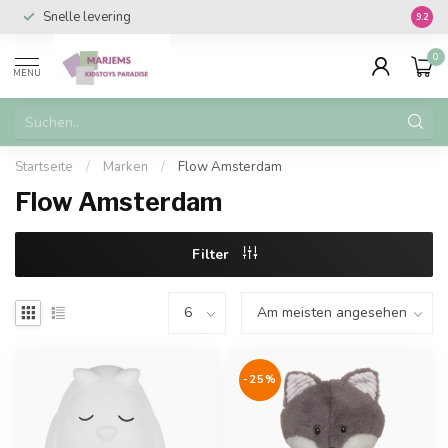
Snelle levering
Vanaf 
9.2
0
MENU
Startseite
/
Marken
/
Flow Amsterdam
Flow Amsterdam
Filter
-25%