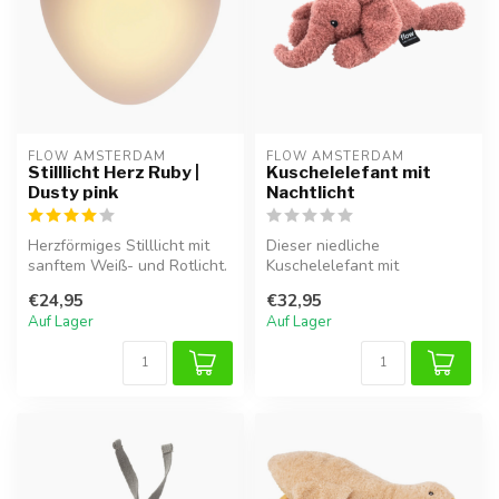
FLOW AMSTERDAM
FLOW AMSTERDAM
Stilllicht Herz Ruby |
Kuschelelefant mit
Dusty pink
Nachtlicht
Herzförmiges Stilllicht mit
Dieser niedliche
sanftem Weiß- und Rotlicht.
Kuschelelefant mit
Touch-Steuerung, aufladb...
Nachtlicht schenkt
€24,95
€32,95
Geborgenheit und Ruhe bei...
Auf Lager
Auf Lager