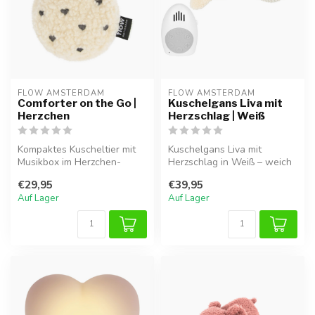
FLOW AMSTERDAM
FLOW AMSTERDAM
Comforter on the Go |
Kuschelgans Liva mit
Herzchen
Herzschlag | Weiß
Kompaktes Kuscheltier mit
Kuschelgans Liva mit
Musikbox im Herzchen-
Herzschlag in Weiß – weich
Design. Herzschlag- und
und kuschelig, perfekt zum
€29,95
€39,95
Weißrausc...
Spiel...
Auf Lager
Auf Lager