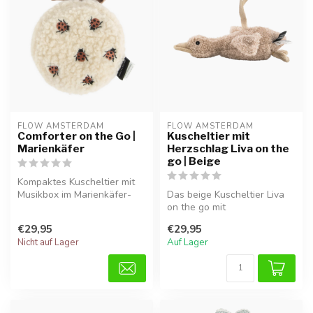
FLOW AMSTERDAM
FLOW AMSTERDAM
Comforter on the Go |
Kuscheltier mit
Marienkäfer
Herzschlag Liva on the
go | Beige
Kompaktes Kuscheltier mit
Musikbox im Marienkäfer-
Das beige Kuscheltier Liva
Design. Herzschlag- und
on the go mit
Weißra...
Herzschlagfunktion schenkt
€29,95
€29,95
Babys auch u...
Nicht auf Lager
Auf Lager