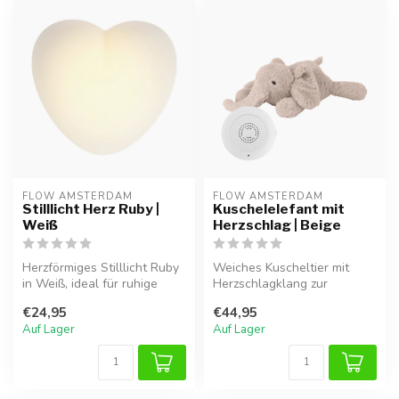
FLOW AMSTERDAM
FLOW AMSTERDAM
Stilllicht Herz Ruby |
Kuschelelefant mit
Weiß
Herzschlag | Beige
Herzförmiges Stilllicht Ruby
Weiches Kuscheltier mit
in Weiß, ideal für ruhige
Herzschlagklang zur
Nächte.
Beruhigung von
€24,95
€44,95
Neugeborenen.
Auf Lager
Auf Lager