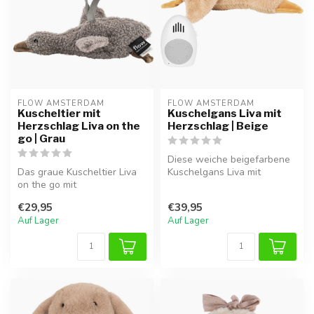
FLOW AMSTERDAM
FLOW AMSTERDAM
Kuscheltier mit
Kuschelgans Liva mit
Herzschlag Liva on the
Herzschlag | Beige
go | Grau
Diese weiche beigefarbene
Das graue Kuscheltier Liva
Kuschelgans Liva mit
on the go mit
Herzschlagfunktion
Herzschlagfunktion schenkt
vermittelt Bab...
€29,95
€39,95
Babys auch u...
Auf Lager
Auf Lager