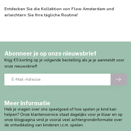
Entdecken Sie die Kollektion von Flow Amsterdam und
erleichtern Sie Ihre tägliche Routine!
Abonneer je op onze nieuwsbrief
Krijg €5 korting op je volgende bestelling als je je aanmeldt voor
onze nieuwsbrief!
Meer informatie
Heb je vragen over ons speelgoed of hoe spelen je kind kan
helpen? Onze klantenservice staat dagelijks voor je klaar en op
onze blogpagina vind je vooral veel achtergrondinformatie over
de ontwikkeling van kinderen i.c.m. spelen.