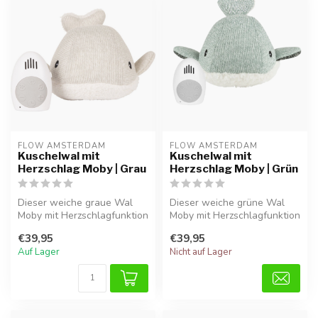
FLOW AMSTERDAM
FLOW AMSTERDAM
Kuschelwal mit
Kuschelwal mit
Herzschlag Moby | Grau
Herzschlag Moby | Grün
Dieser weiche graue Wal
Dieser weiche grüne Wal
Moby mit Herzschlagfunktion
Moby mit Herzschlagfunktion
vermittelt Babys
vermittelt Babys
€39,95
€39,95
Geborgenhei...
Geborgenhei...
Auf Lager
Nicht auf Lager