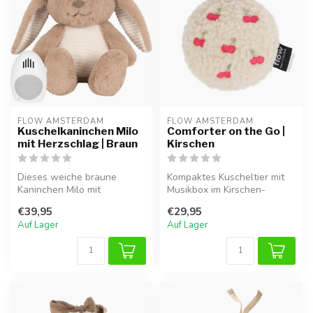
FLOW AMSTERDAM
FLOW AMSTERDAM
Kuschelkaninchen Milo
Comforter on the Go |
mit Herzschlag | Braun
Kirschen
Dieses weiche braune
Kompaktes Kuscheltier mit
Kaninchen Milo mit
Musikbox im Kirschen-
Herzschlagfunktion
Design. Herzschlag- &
€39,95
€29,95
vermittelt Babys Gebo...
Weißrausche...
Auf Lager
Auf Lager