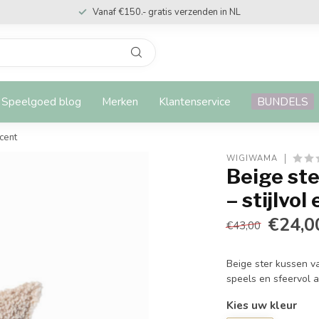
Vanaf €150.- gratis verzenden in NL
Speelgoed blog
Merken
Klantenservice
BUNDELS
ccent
WIGIWAMA
Beige ste
– stijlvo
€24,0
€43,00
Beige ster kussen v
speels en sfeervol a
Kies uw kleur