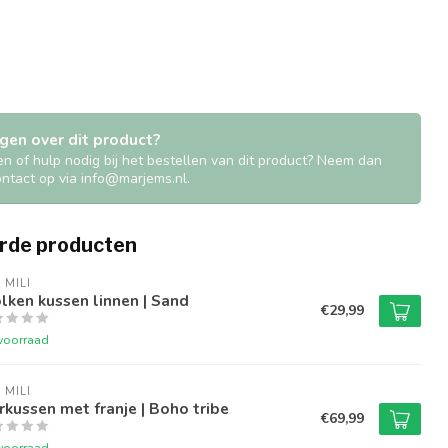
gen over dit product?
en of hulp nodig bij het bestellen van dit product? Neem dan
contact op via
info@marjems.nl
.
rde producten
 MILI
ken kussen linnen | Sand
€29,99
voorraad
 MILI
rkussen met franje | Boho tribe
€69,99
voorraad