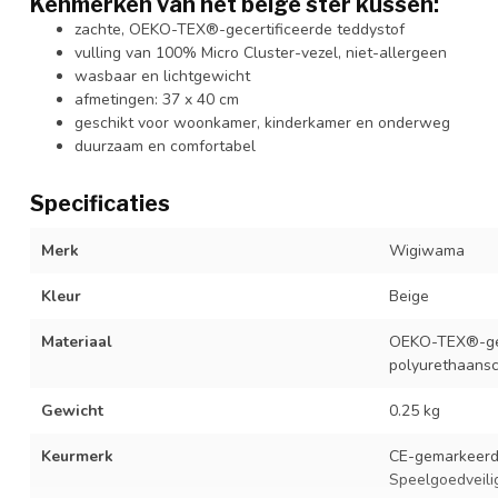
Kenmerken van het beige ster kussen:
zachte, OEKO-TEX®-gecertificeerde teddystof
vulling van 100% Micro Cluster-vezel, niet-allergeen
wasbaar en lichtgewicht
afmetingen: 37 x 40 cm
geschikt voor woonkamer, kinderkamer en onderweg
duurzaam en comfortabel
Specificaties
Merk
Wigiwama
Kleur
Beige
Materiaal
OEKO-TEX®-gece
polyurethaans
Gewicht
0.25 kg
Keurmerk
CE-gemarkeerd 
Speelgoedveili