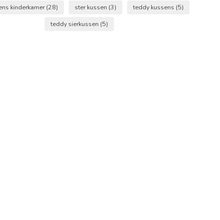
ens kinderkamer
(28)
ster kussen
(3)
teddy kussens
(5)
teddy sierkussen
(5)