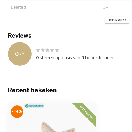
Leeftijd
3+
Afmetingen
37 x 40 x 10 c
Bekijk alles
Wasvoorschriften
Handwas
Reviews
Garantie
12 maanden
0
/
5
0
sterren op basis van
0
beoordelingen
Recent bekeken
DUURZAAM
-44%