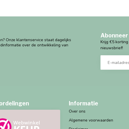
Abonneer 
n? Onze klantenservice staat dagelijks
Krijg €5 kortin
ndinformatie over de ontwikkeling van
nieuwsbrief!
ordelingen
Informatie
Over ons
Algemene voorwaarden