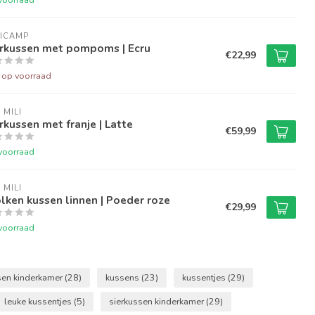
NICAMP
erkussen met pompoms | Ecru
€22,99
t op voorraad
 MILI
rkussen met franje | Latte
€59,99
voorraad
 MILI
ken kussen linnen | Poeder roze
€29,99
voorraad
sen kinderkamer
(28)
kussens
(23)
kussentjes
(29)
leuke kussentjes
(5)
sierkussen kinderkamer
(29)