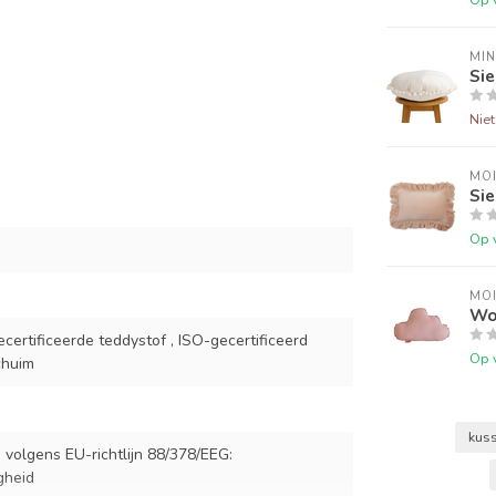
MI
Si
Nie
MOI
Sie
Op 
MOI
Wol
rtificeerde teddystof , ISO-gecertificeerd
Op 
chuim
kus
volgens EU-richtlijn 88/378/EEG:
gheid