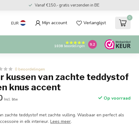
Vanaf €150.- gratis verzenden in BE
0
Mijn account
Verlanglijst
EUR
9.2
1038
beoordelingen
0 beoordelingen
r kussen van zachte teddystof
l en knus accent
0
Op voorraad
Incl. btw
an zachte teddystof met zachte vulling. Wasbaar en perfect als
ccessoire in elk interieur.
Lees meer
.