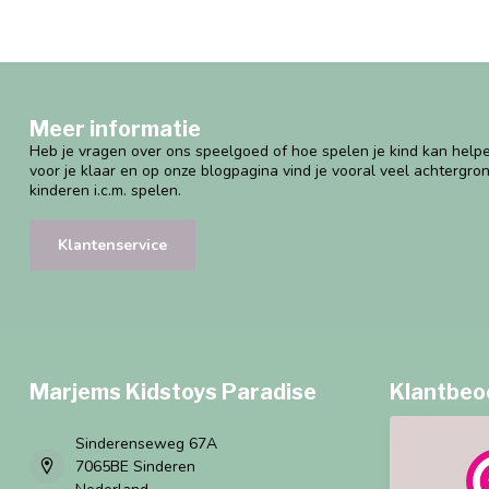
Meer informatie
Heb je vragen over ons speelgoed of hoe spelen je kind kan helpe
voor je klaar en op onze blogpagina vind je vooral veel achtergro
kinderen i.c.m. spelen.
Klantenservice
Marjems Kidstoys Paradise
Klantbeo
Sinderenseweg 67A
7065BE Sinderen