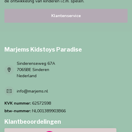
de ontwikkeling van kinderen i.c.m. spelen.
Klantenservice
Marjems Kidstoys Paradise
Sinderenseweg 67A
7065BE Sinderen
Nederland
info@marjems.nl
KVK nummer:
62572598
btw-nummer:
NL001389903B66
Klantbeoordelingen