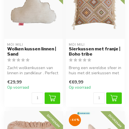
MOI MILI
MOI MILI
Wolken kussen linnen |
Sierkussen met franje |
Sand
Boho tribe
Zacht wolkenkussen van
Breng een wereldse sfeer in
linnen in zandkleur . Perfect
huis met dit sierkussen met
voor decoratie, knusse
boho franjes van Moi Mil...
€29,99
€69,99
hoek...
Op voorraad
Op voorraad
DUURZAAM
DUURZAAM
-44%