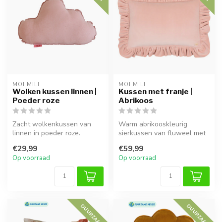
MOI MILI
MOI MILI
Wolken kussen linnen |
Kussen met franje |
Poeder roze
Abrikoos
Zacht wolkenkussen van
Warm abrikooskleurig
linnen in poeder roze.
sierkussen van fluweel met
Perfect voor decoratie,
anti-allergische vulling en
€29,99
€59,99
knusse hoe...
sier...
Op voorraad
Op voorraad
DUURZAAM
DUURZAAM