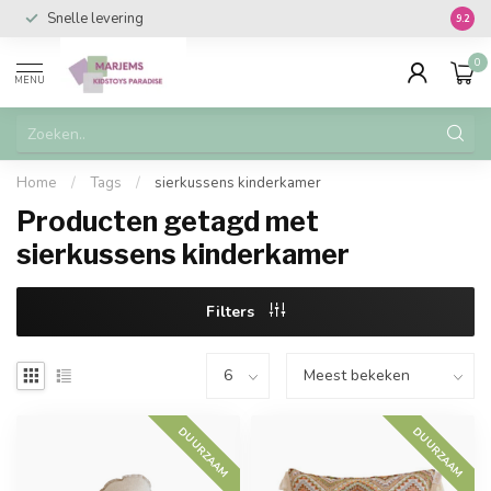
Snelle levering
Vanaf 
9.2
0
MENU
Home
/
Tags
/
sierkussens kinderkamer
Producten getagd met
sierkussens kinderkamer
Filters
DUURZAAM
DUURZAAM