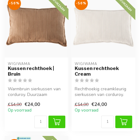
DUURZAAM
DUURZAAM
-56%
-56%
WIGIWAMA
WIGIWAMA
Kussen rechthoek |
Kussen rechthoek
Bruin
Cream
Warmbruin sierkussen van
Rechthoekig creamkleurig
corduroy. Duurzaam
sierkussen van corduroy.
geproduceerd, heerlijk zacht
Duurzaam, comfortabel en
€24,00
€24,00
€54,00
€54,00
en pass...
perfe...
Op voorraad
Op voorraad