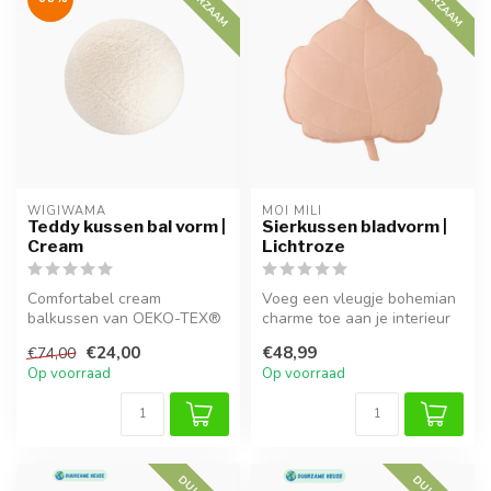
DUURZAAM
DUURZAAM
WIGIWAMA
MOI MILI
Teddy kussen bal vorm |
Sierkussen bladvorm |
Cream
Lichtroze
Comfortabel cream
Voeg een vleugje bohemian
balkussen van OEKO-TEX®
charme toe aan je interieur
teddystof met zachte, niet-
met dit lichtroze sierkuss...
€24,00
€48,99
€74,00
allergeen v...
Op voorraad
Op voorraad