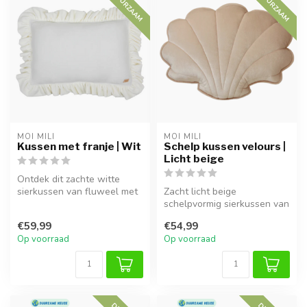
DUURZAAM
DUURZAAM
MOI MILI
MOI MILI
Kussen met franje | Wit
Schelp kussen velours |
Licht beige
Ontdek dit zachte witte
sierkussen van fluweel met
Zacht licht beige
elegante ruches. Perfect
schelpvormig sierkussen van
voor...
fluweel, ideaal om te
€59,99
€54,99
knuffelen en...
Op voorraad
Op voorraad