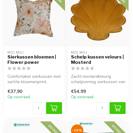
MOI MILI
MOI MILI
Sierkussen bloemen |
Schelp kussen velours |
Flower power
Mosterd
Comfortabel sierkussen met
Zacht mosterdkleurig
zachte bloemenprint,
schelpvormig sierkussen van
gemaakt van OEKO-TEX®
fluweel, ideaal voor knusse
€37,90
€54,99
katoen en ...
mom...
Op voorraad
Op voorraad
DUURZAAM
DUURZAAM
-56%