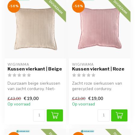
DUURZAAM
DUURZAAM
-56%
-56%
WIGIWAMA
WIGIWAMA
Kussen vierkant | Beige
Kussen vierkant | Roze
Duurzaam beige sierkussen
Zacht roze sierkussen van
van zacht corduroy. Niet-
gerecycled corduroy.
allergeen, wasbaar en
Milieuvriendelijk,
€19,00
€19,00
€43,00
€43,00
perfect...
comfortabel en...
Op voorraad
Op voorraad