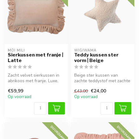
MOI MILI
WIGIWAMA
Sierkussen met franje |
Teddy kussen ster
Latte
vorm | Beige
Zacht velvet sierkussen in
Beige ster kussen van
abrikoos met franje. Luxe,
zachte teddystof met zachte
wasbaar en anti-allergisch...
vulling. Wasbaar en perfect
€59,99
€24,00
€43,00
al...
Op voorraad
Op voorraad
DUURZAAM
DUURZAAM