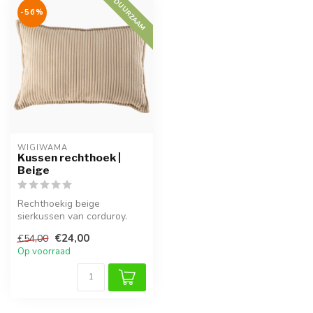
DUURZAAM
-56%
WIGIWAMA
Kussen rechthoek |
Beige
Rechthoekig beige
sierkussen van corduroy.
Zacht, duurzaam en passend
€24,00
€54,00
in elk int...
Op voorraad