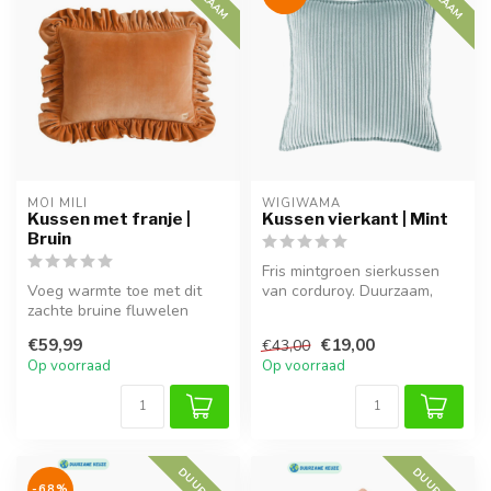
MOI MILI
WIGIWAMA
Kussen met franje |
Kussen vierkant | Mint
Bruin
Fris mintgroen sierkussen
Voeg warmte toe met dit
van corduroy. Duurzaam,
zachte bruine fluwelen
wasbaar en een stijlvolle
sierkussen met elegante
toev...
€59,99
€19,00
€43,00
ruches. I...
Op voorraad
Op voorraad
-68%