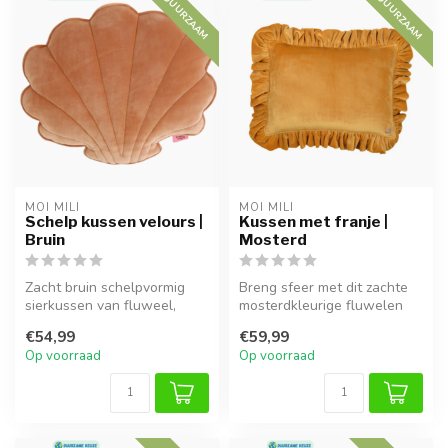
DUURZAAM
DUURZAAM
MOI MILI
MOI MILI
Schelp kussen velours |
Kussen met franje |
Bruin
Mosterd
Zacht bruin schelpvormig
Breng sfeer met dit zachte
sierkussen van fluweel,
mosterdkleurige fluwelen
ideaal voor knusse
sierkussen met elegante
€54,99
€59,99
momenten en ...
ruch...
Op voorraad
Op voorraad