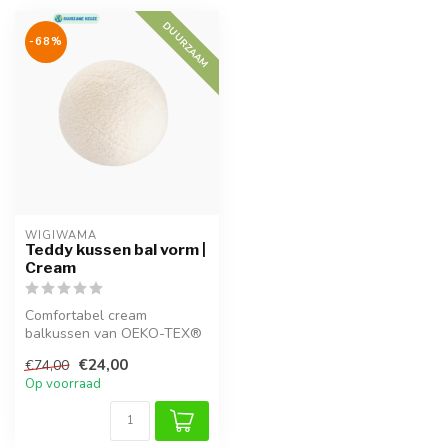
DUURZAAM
-68%
WIGIWAMA
Teddy kussen bal vorm |
Cream
Comfortabel cream
balkussen van OEKO-TEX®
teddystof met zachte, niet-
€24,00
€74,00
allergeen v...
Op voorraad