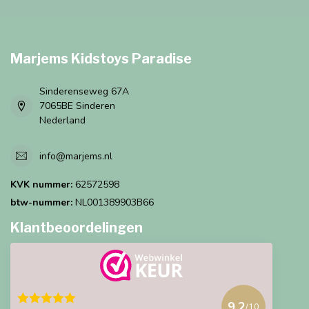
Marjems Kidstoys Paradise
Sinderenseweg 67A
7065BE Sinderen
Nederland
info@marjems.nl
KVK nummer:
62572598
btw-nummer:
NL001389903B66
Klantbeoordelingen
9.2
/10