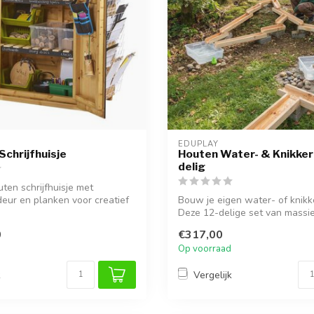
EDUPLAY
Schrijfhuisje
Houten Water- & Knikkerb
delig
ten schrijfhuisje met
eur en planken voor creatief
Bouw je eigen water- of knikk
Deze 12-delige set van massi
grenenhout s...
0
€317,00
Op voorraad
k
Vergelijk