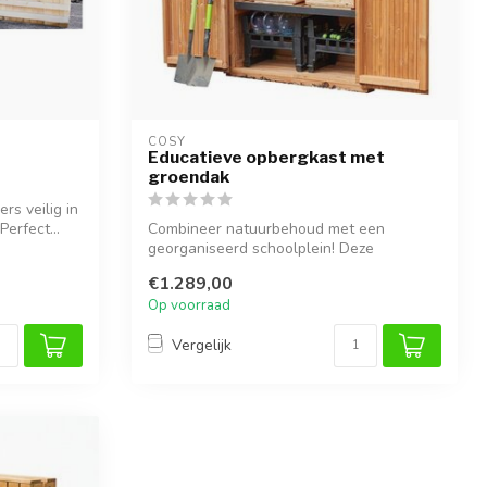
COSY  
Educatieve opbergkast met
groendak
rs veilig in
erfect...
Combineer natuurbehoud met een
georganiseerd schoolplein! Deze
innovatieve buite...
€1.289,00
Op voorraad
Vergelijk