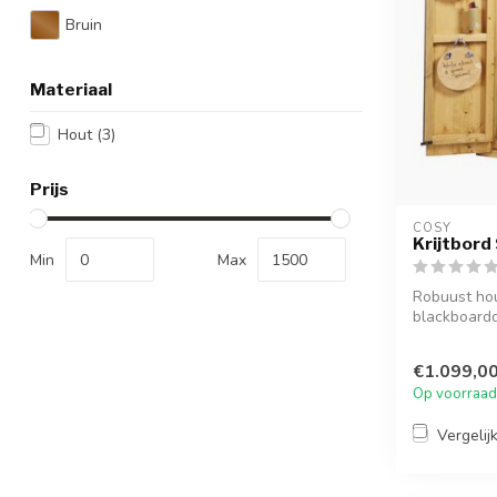
Bruin
Materiaal
Hout
(3)
Prijs
COSY  
Krijtbord 
Min
Max
Robuust hou
blackboardd
spel, z...
€1.099,0
Op voorraad
Vergelij