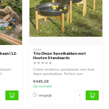
COSY  
aan | 12-
Trio Diepe Speelbakken met
Houten Standaards
erbaan!
Creëer eindeloos speelplezier met deze
ef
diepe speelbakken. Perfect voor
sensorisc...
€445,28
Op voorraad
Vergelijk