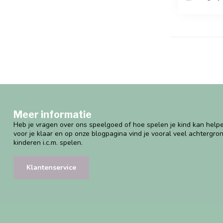
Meer informatie
Heb je vragen over ons speelgoed of hoe spelen je kind kan helpe
voor je klaar en op onze blogpagina vind je vooral veel achtergro
kinderen i.c.m. spelen.
Klantenservice