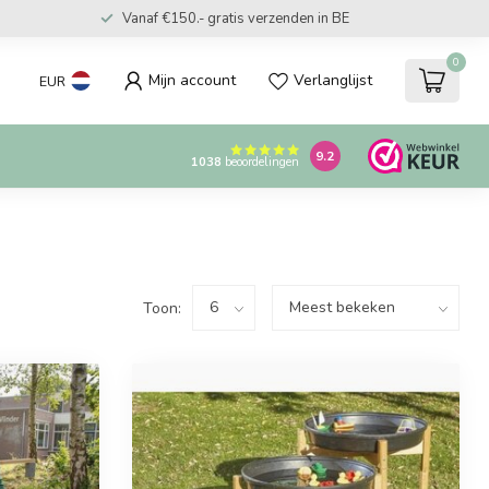
Vanaf €150.- gratis verzenden in BE
0
Mijn account
Verlanglijst
EUR
9.2
1038
beoordelingen
Toon: