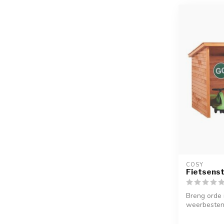
COSY  
Fietsenst
Breng orde 
weerbestend
gren...