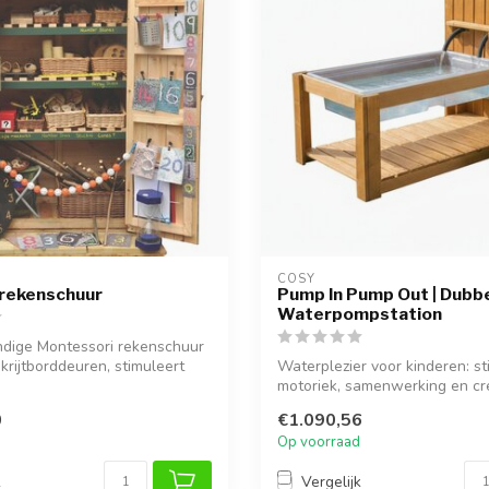
COSY  
 rekenschuur
Pump In Pump Out | Dubb
Waterpompstation
dige Montessori rekenschuur
krijtborddeuren, stimuleert
Waterplezier voor kinderen: st
motoriek, samenwerking en cre
met...
0
€1.090,56
Op voorraad
k
Vergelijk