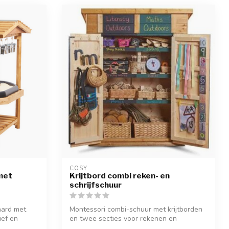
COSY  
met
Krijtbord combi reken- en
schrijfschuur
aard met
Montessori combi-schuur met krijtborden
ief en
en twee secties voor rekenen en
schrijve...