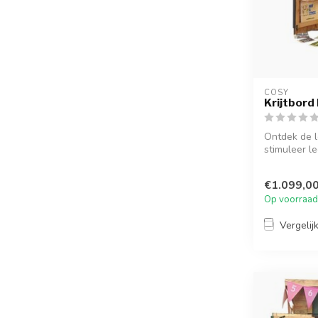
COSY  
Krijtbord
Ontdek de l
stimuleer le
samen...
€1.099,0
Op voorraad
Vergelij