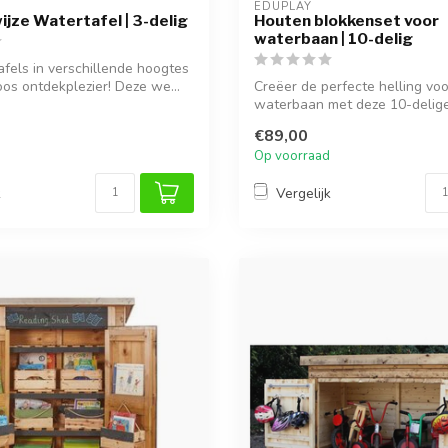
EDUPLAY
jze Watertafel | 3-delig
Houten blokkenset voor
waterbaan | 10-delig
afels in verschillende hoogtes
oos ontdekplezier! Deze we...
Creëer de perfecte helling voo
waterbaan met deze 10-delig
blokkense...
€89,00
Op voorraad
k
Vergelijk