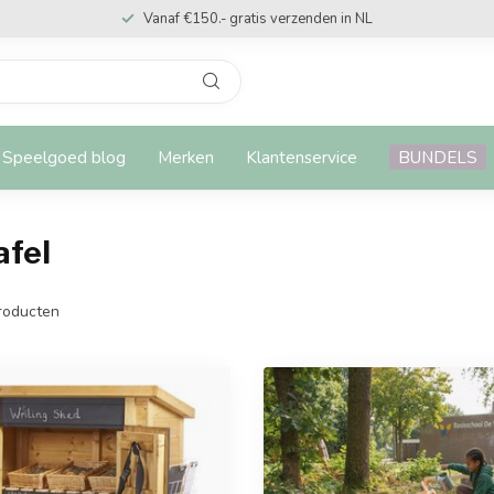
Vanaf €150.- gratis verzenden in NL
Speelgoed blog
Merken
Klantenservice
BUNDELS
afel
roducten