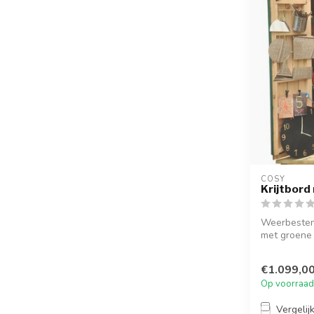
COSY  
Krijtbord
Weerbesten
met groene 
zel...
€1.099,0
Op voorraad
Vergelij