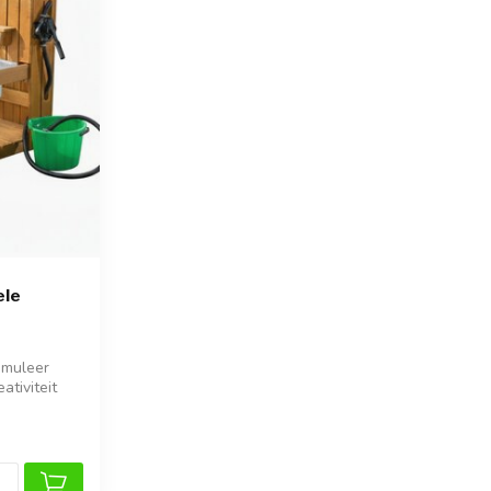
ele
imuleer
ativiteit