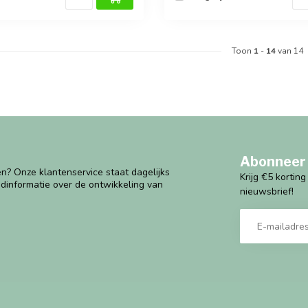
Toon
1
-
14
van 14
Abonneer 
n? Onze klantenservice staat dagelijks
Krijg €5 kortin
ndinformatie over de ontwikkeling van
nieuwsbrief!