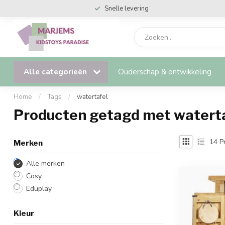
Snelle levering
Alle categorieën
Ouderschap & ontwikkeling
Home
/
Tags
/
watertafel
Producten getagd met watert
14
P
Merken
Alle merken
Cosy
Eduplay
Kleur