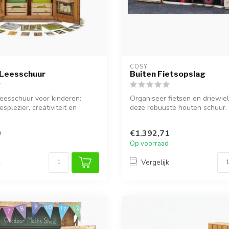
COSY  
 Leesschuur
Buiten Fietsopslag
eesschuur voor kinderen:
Organiseer fietsen en driewiele
esplezier, creativiteit en
deze robuuste houten schuur. P
0
€1.392,71
Op voorraad
k
Vergelijk