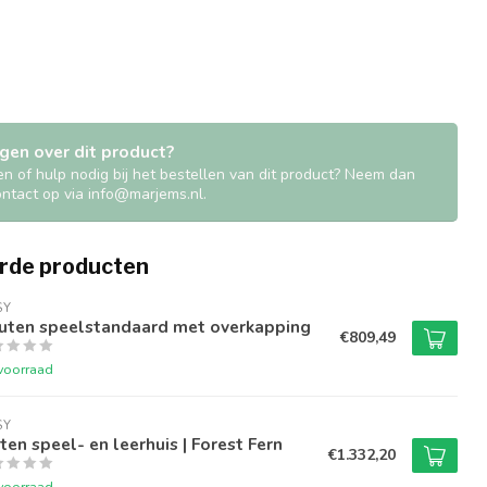
gen over dit product?
en of hulp nodig bij het bestellen van dit product? Neem dan
contact op via
info@marjems.nl
.
rde producten
Y  
uten speelstandaard met overkapping
€809,49
voorraad
Y  
ten speel- en leerhuis | Forest Fern
€1.332,20
voorraad