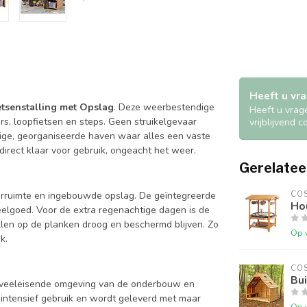
Heeft u vra
etsenstalling met Opslag
. Deze weerbestendige
Heeft u vrag
rs, loopfietsen en steps. Geen struikelgevaar
vrijblijvend 
ilige, georganiseerde haven waar alles een vaste
 direct klaar voor gebruik, ongeacht het weer.
Gerelatee
eerruimte en ingebouwde opslag. De geïntegreerde
COS
Ho
elgoed. Voor de extra regenachtige dagen is de
ullen op de planken droog en beschermd blijven. Zo
Op 
k.
COS
Bui
veeleisende omgeving van de onderbouw en
 intensief gebruik en wordt geleverd met maar
Op 