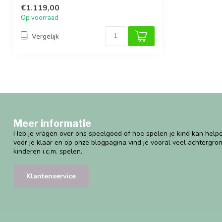
gren...
€1.119,00
Op voorraad
Vergelijk
Meer informatie
Heb je vragen over ons speelgoed of hoe spelen je kind kan helpe
voor je klaar en op onze blogpagina vind je vooral veel achtergro
kinderen i.c.m. spelen.
Klantenservice