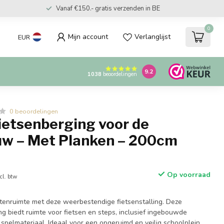
Vanaf €150.- gratis verzenden in BE
0
Mijn account
Verlanglijst
EUR
9.2
1038
beoordelingen
0 beoordelingen
ietsenberging voor de
w – Met Planken – 200cm
Op voorraad
cl. btw
itenruimte met deze weerbestendige fietsenstalling. Deze
g biedt ruimte voor fietsen en steps, inclusief ingebouwde
spelmateriaal. Ideaal voor een opgeruimd en veilig schoolplein.