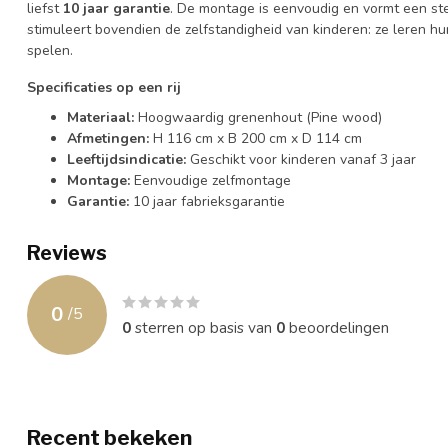
liefst
10 jaar garantie
. De montage is eenvoudig en vormt een stev
stimuleert bovendien de zelfstandigheid van kinderen: ze leren hu
spelen.
Specificaties op een rij
Materiaal:
Hoogwaardig grenenhout (Pine wood)
Afmetingen:
H 116 cm x B 200 cm x D 114 cm
Leeftijdsindicatie:
Geschikt voor kinderen vanaf 3 jaar
Montage:
Eenvoudige zelfmontage
Garantie:
10 jaar fabrieksgarantie
Reviews
0
/
5
0
sterren op basis van
0
beoordelingen
Recent bekeken