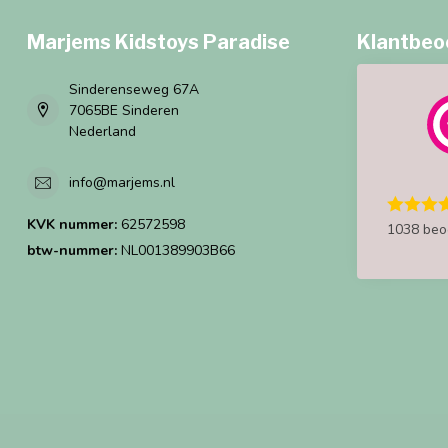
Marjems Kidstoys Paradise
Klantbeo
Sinderenseweg 67A
7065BE Sinderen
Nederland
info@marjems.nl
KVK nummer:
62572598
1038 beo
btw-nummer:
NL001389903B66