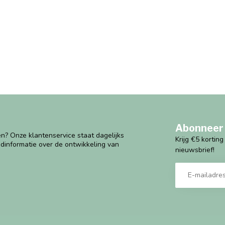
Abonneer 
n? Onze klantenservice staat dagelijks
Krijg €5 kortin
ndinformatie over de ontwikkeling van
nieuwsbrief!