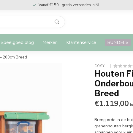
Vanaf €150.- gratis verzenden in NL
Speelgoed blog
Merken
Klantenservice
BUNDELS
 – 200cm Breed
COSY  
Houten F
Onderbou
Breed
€1.119,00
In
Breng orde in de bu
grenenhouten bergin
schappen voor klein 