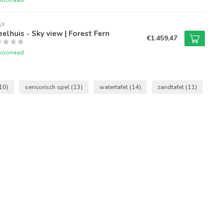
Y  
elhuis - Sky view | Forest Fern
€1.459,47
voorraad
10)
sensorisch spel
(13)
watertafel
(14)
zandtafel
(11)