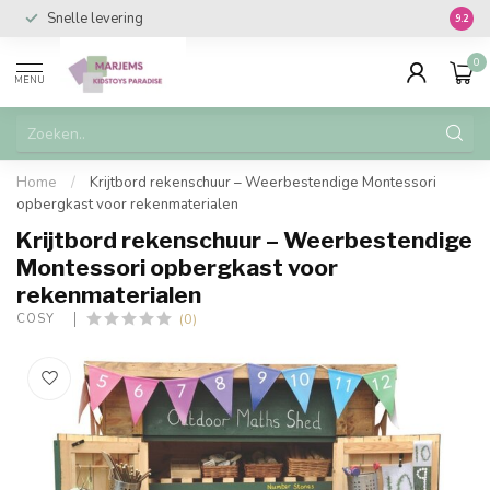
Snelle levering
Vanaf 
9.2
0
MENU
Home
/
Krijtbord rekenschuur – Weerbestendige Montessori
opbergkast voor rekenmaterialen
Krijtbord rekenschuur – Weerbestendige
Montessori opbergkast voor
rekenmaterialen
(0)
COSY  