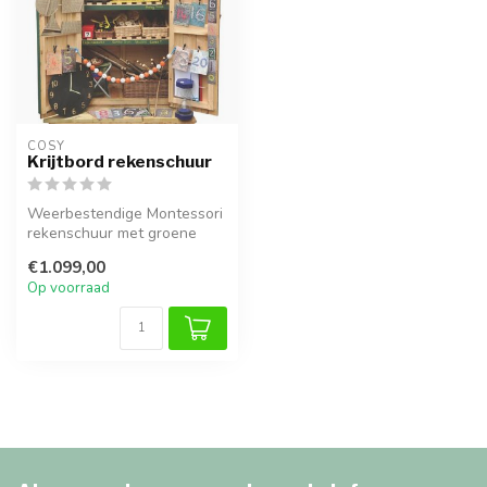
COSY  
Krijtbord rekenschuur
Weerbestendige Montessori
rekenschuur met groene
krijtborddeuren, stimuleert
€1.099,00
zel...
Op voorraad