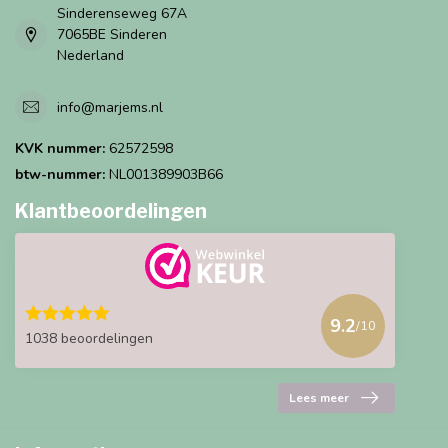
Sinderenseweg 67A
7065BE Sinderen
Nederland
info@marjems.nl
KVK nummer:
62572598
btw-nummer:
NL001389903B66
Klantbeoordelingen
9.2
/10
1038 beoordelingen
Lees meer