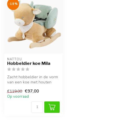
-18%
NATTOU
Hobbeldier koe Mila
Zacht hobbeldier in de vorm
van een koe met houten
onderstel. Perfect voor
€97,00
€119,00
kindj...
Op voorraad