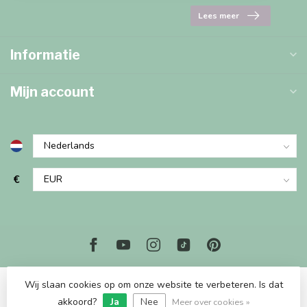
Lees meer
Informatie
Mijn account
€
Wij slaan cookies op om onze website te verbeteren. Is dat
© Copyright 2026 Marjems Kidstoys Paradise
akkoord?
Ja
Nee
Meer over cookies »