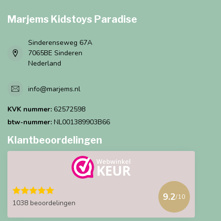
Marjems Kidstoys Paradise
Sinderenseweg 67A
7065BE Sinderen
Nederland
info@marjems.nl
KVK nummer:
62572598
btw-nummer:
NL001389903B66
Klantbeoordelingen
9.2
/10
1038 beoordelingen