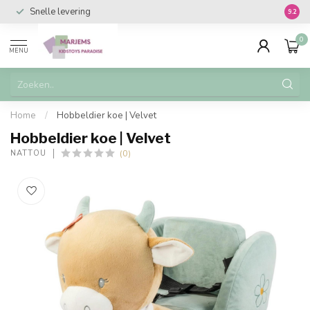
Snelle levering
Vanaf 
9.2
0
MENU
Home
/
Hobbeldier koe | Velvet
Hobbeldier koe | Velvet
(0)
NATTOU