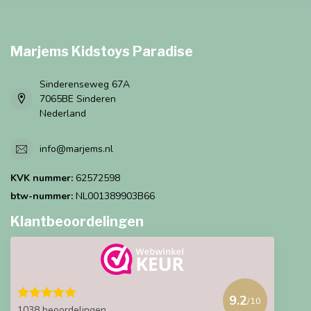
Marjems Kidstoys Paradise
Sinderenseweg 67A
7065BE Sinderen
Nederland
info@marjems.nl
KVK nummer:
62572598
btw-nummer:
NL001389903B66
Klantbeoordelingen
9.2
/10
1038 beoordelingen