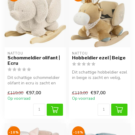
NATTOU
NATTOU
Schommeldier olifant |
Hobbeldier ezel | Beige
Ecru
Dit schattige hobbeldier ezel
Dit schattige schommeldier
in beige is zacht en veilig,
olifant in ecru is zacht en
ideaal voor kinderen ...
veilig, perfect voor kind...
€97,00
€97,00
€119,00
€119,00
Op voorraad
Op voorraad
-18%
-18%