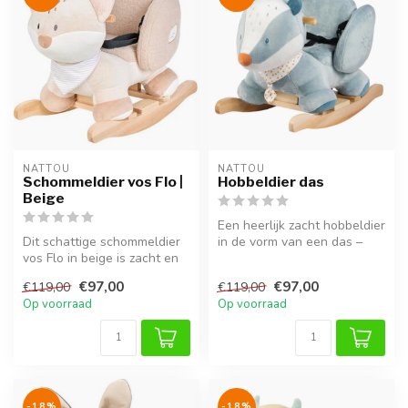
NATTOU
NATTOU
Schommeldier vos Flo |
Hobbeldier das
Beige
Een heerlijk zacht hobbeldier
Dit schattige schommeldier
in de vorm van een das –
vos Flo in beige is zacht en
met veilige zitting en ho...
veilig, perfect voor kin...
€97,00
€97,00
€119,00
€119,00
Op voorraad
Op voorraad
-18%
-18%