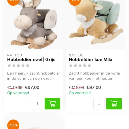
NATTOU
NATTOU
Hobbeldier ezel | Grijs
Hobbeldier koe Mila
Een heerlijk zacht hobbeldier
Zacht hobbeldier in de vorm
in de vorm van een ezel –
van een koe met houten
met veilige zitting en h...
onderstel. Perfect voor
€97,00
€97,00
€119,00
€119,00
kindj...
Op voorraad
Op voorraad
-18%