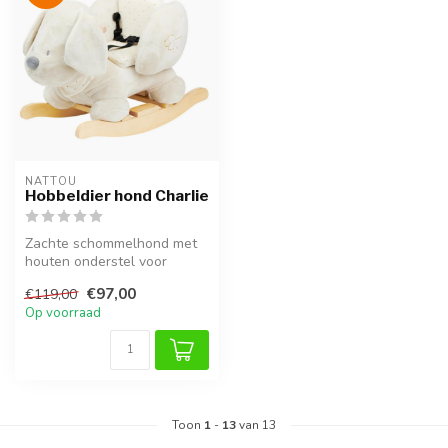
NATTOU
Hobbeldier hond Charlie
Zachte schommelhond met
houten onderstel voor
kinderen vanaf 10 maanden.
€97,00
€119,00
Comfort...
Op voorraad
Toon
1
-
13
van 13