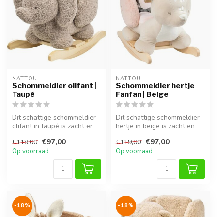
NATTOU
NATTOU
Schommeldier olifant |
Schommeldier hertje
Taupé
Fanfan | Beige
Dit schattige schommeldier
Dit schattige schommeldier
olifant in taupé is zacht en
hertje in beige is zacht en
veilig, perfect voor kin...
veilig, ideaal voor kinde...
€97,00
€97,00
€119,00
€119,00
Op voorraad
Op voorraad
-18%
-18%