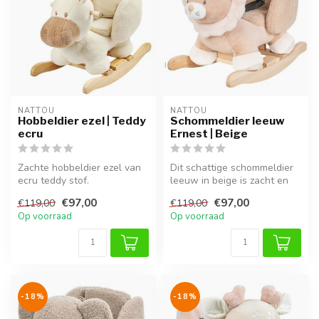
NATTOU
NATTOU
Hobbeldier ezel | Teddy
Schommeldier leeuw
ecru
Ernest | Beige
Zachte hobbeldier ezel van
Dit schattige schommeldier
ecru teddy stof.
leeuw in beige is zacht en
Comfortabel, veilig en ideaal
veilig, perfect voor kinde...
€97,00
€97,00
€119,00
€119,00
voor e...
Op voorraad
Op voorraad
-18%
-18%