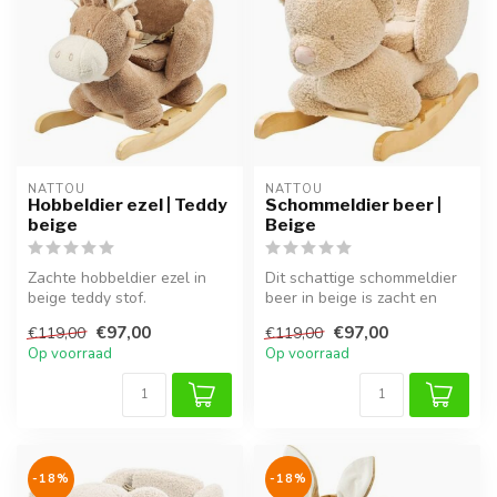
NATTOU
NATTOU
Hobbeldier ezel | Teddy
Schommeldier beer |
beige
Beige
Zachte hobbeldier ezel in
Dit schattige schommeldier
beige teddy stof.
beer in beige is zacht en
Comfortabel, veilig en ideaal
veilig, perfect voor kinder...
€97,00
€97,00
€119,00
€119,00
voor u...
Op voorraad
Op voorraad
-18%
-18%