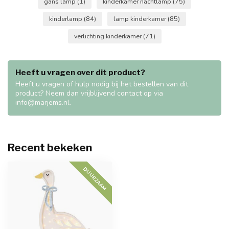
gans lamp
(1)
kinderkamer nachtlamp
(75)
kinderlamp
(84)
lamp kinderkamer
(85)
verlichting kinderkamer
(71)
Heeft u vragen over dit product?
Heeft u vragen of hulp nodig bij het bestellen van dit
product? Neem dan vrijblijvend contact op via
info@marjems.nl
.
Recent bekeken
DUURZAAM