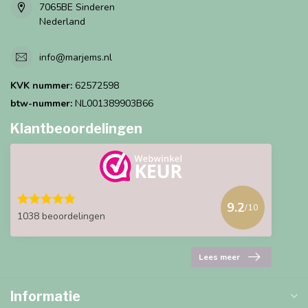
7065BE Sinderen
Nederland
info@marjems.nl
KVK nummer:
62572598
btw-nummer:
NL001389903B66
Klantbeoordelingen
9.2
/10
1038 beoordelingen
Lees meer
Informatie