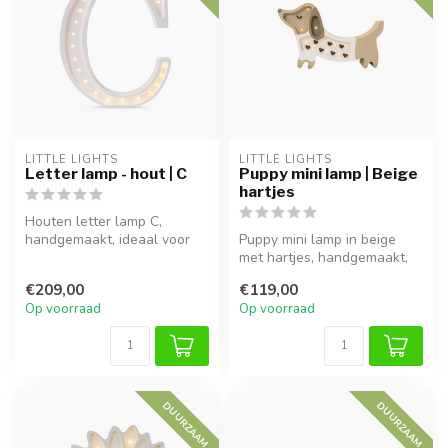
LITTLE LIGHTS
LITTLE LIGHTS
Letter lamp - hout | C
Puppy mini lamp | Beige
hartjes
Houten letter lamp C,
handgemaakt, ideaal voor
Puppy mini lamp in beige
sfeervolle verlichting in
met hartjes, handgemaakt,
kinderk...
ideaal voor een warme en
€209,00
€119,00
geze...
Op voorraad
Op voorraad
DUURZAAM
DUURZAAM