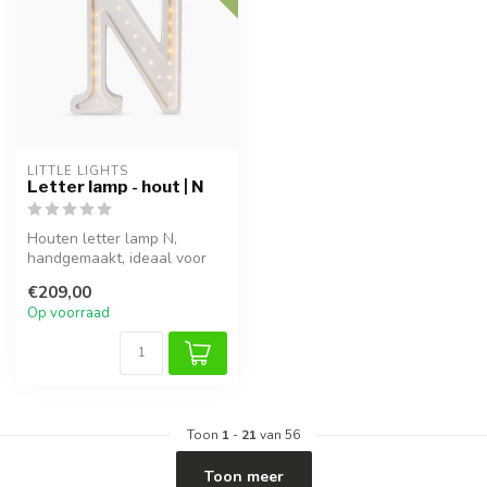
LITTLE LIGHTS
Letter lamp - hout | N
Houten letter lamp N,
handgemaakt, ideaal voor
sfeervolle verlichting in
€209,00
kinderk...
Op voorraad
Toon
1
-
21
van 56
Toon meer