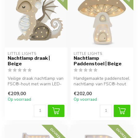
LITTLE LIGHTS
LITTLE LIGHTS
Nachtlamp draak |
Nachtlamp
Beige
Paddenstoel | Beige
Veilige draak nachtlamp van
Handgemaakte paddenstoel
FSC®-hout met warm LED-
nachtlamp van FSC®-hout
licht, dimbaar en
in beige, dimbaar en
€209,00
€202,00
kindersveil...
kindveilig...
Op voorraad
Op voorraad
DUURZAAM
DUURZAAM