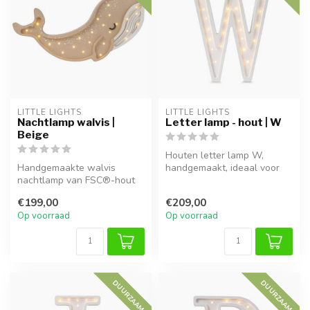
LITTLE LIGHTS
LITTLE LIGHTS
Nachtlamp walvis |
Letter lamp - hout | W
Beige
Houten letter lamp W,
Handgemaakte walvis
handgemaakt, ideaal voor
nachtlamp van FSC®-hout
sfeervolle verlichting in
met warm LED-licht, dimbaar
kinderk...
€199,00
€209,00
en kindv...
Op voorraad
Op voorraad
DUURZAAM
DUURZAAM