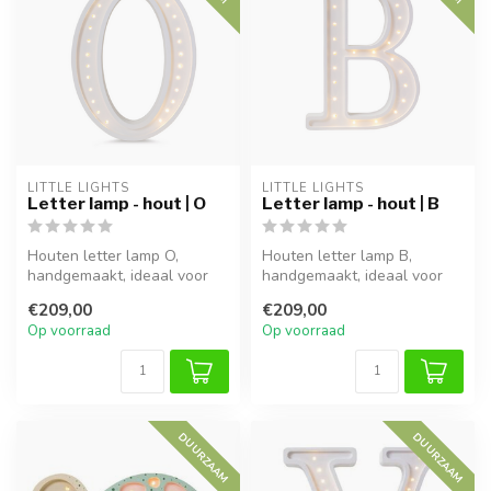
LITTLE LIGHTS
LITTLE LIGHTS
Letter lamp - hout | O
Letter lamp - hout | B
Houten letter lamp O,
Houten letter lamp B,
handgemaakt, ideaal voor
handgemaakt, ideaal voor
sfeervolle verlichting in
sfeervolle verlichting in
€209,00
€209,00
kinderk...
kinderk...
Op voorraad
Op voorraad
DUURZAAM
DUURZAAM