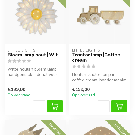
LITTLE LIGHTS
LITTLE LIGHTS
Bloem lamp hout | Wit
Tractor lamp |Coffee
cream
Witte houten bloem lamp,
handgemaakt, ideaal voor
Houten tractor lamp in
sfeervolle verlichting in
coffee cream, handgemaakt
kind...
en ideaal voor warme,
€199,00
€199,00
gezellige...
Op voorraad
Op voorraad
DUURZAAM
DUURZAAM