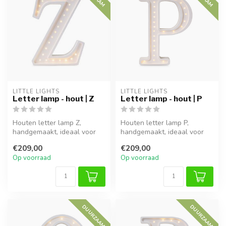
LITTLE LIGHTS
LITTLE LIGHTS
Letter lamp - hout | Z
Letter lamp - hout | P
Houten letter lamp Z,
Houten letter lamp P,
handgemaakt, ideaal voor
handgemaakt, ideaal voor
sfeervolle verlichting in
sfeervolle verlichting in
€209,00
€209,00
kinderk...
kinderk...
Op voorraad
Op voorraad
DUURZAAM
DUURZAAM