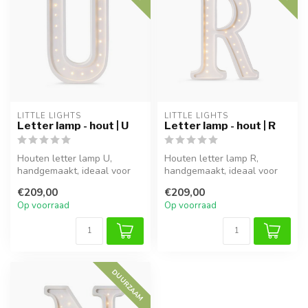
LITTLE LIGHTS
LITTLE LIGHTS
Letter lamp - hout | U
Letter lamp - hout | R
Houten letter lamp U,
Houten letter lamp R,
handgemaakt, ideaal voor
handgemaakt, ideaal voor
sfeervolle verlichting in
sfeervolle verlichting in
€209,00
€209,00
kinderk...
kinderk...
Op voorraad
Op voorraad
DUURZAAM