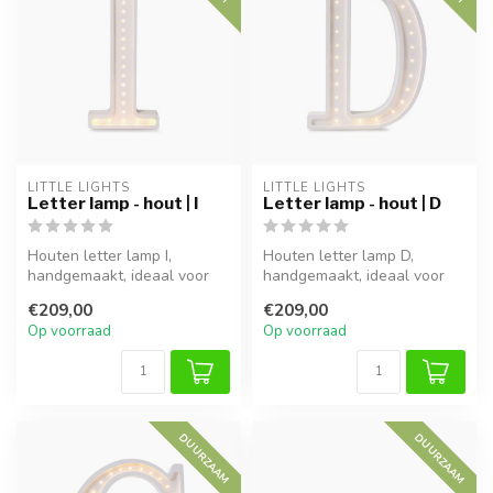
LITTLE LIGHTS
LITTLE LIGHTS
Letter lamp - hout | I
Letter lamp - hout | D
Houten letter lamp I,
Houten letter lamp D,
handgemaakt, ideaal voor
handgemaakt, ideaal voor
sfeervolle verlichting in
sfeervolle verlichting in
€209,00
€209,00
kinderk...
kinderk...
Op voorraad
Op voorraad
DUURZAAM
DUURZAAM