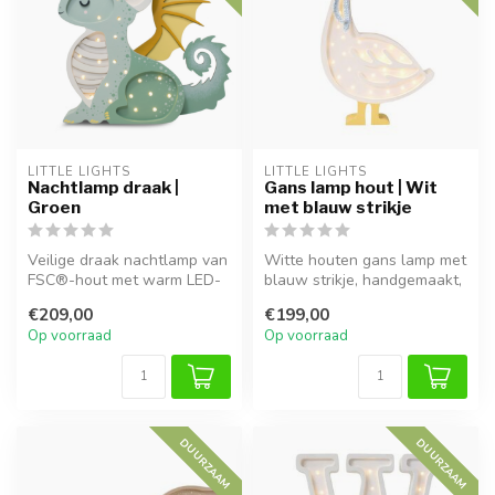
LITTLE LIGHTS
LITTLE LIGHTS
Nachtlamp draak |
Gans lamp hout | Wit
Groen
met blauw strikje
Veilige draak nachtlamp van
Witte houten gans lamp met
FSC®-hout met warm LED-
blauw strikje, handgemaakt,
licht, dimbaar en
ideaal voor sfeervolle ve...
€209,00
€199,00
kindersveil...
Op voorraad
Op voorraad
DUURZAAM
DUURZAAM