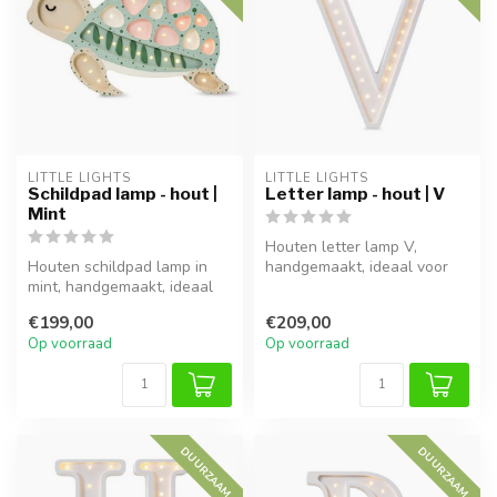
LITTLE LIGHTS
LITTLE LIGHTS
Schildpad lamp - hout |
Letter lamp - hout | V
Mint
Houten letter lamp V,
Houten schildpad lamp in
handgemaakt, ideaal voor
mint, handgemaakt, ideaal
sfeervolle verlichting in
voor een warme en
kinderk...
€199,00
€209,00
gezellige s...
Op voorraad
Op voorraad
DUURZAAM
DUURZAAM