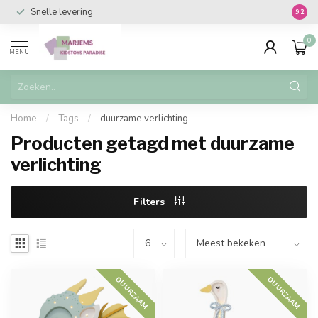
Snelle levering
Vanaf 
9.2
0
MENU
Home
/
Tags
/
duurzame verlichting
Producten getagd met duurzame
verlichting
Filters
DUURZAAM
DUURZAAM