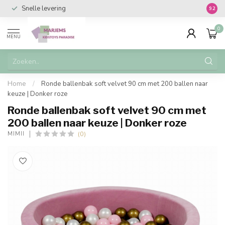
Snelle levering
Vanaf 
9.2
0
MENU
Home
/
Ronde ballenbak soft velvet 90 cm met 200 ballen naar
keuze | Donker roze
Ronde ballenbak soft velvet 90 cm met
200 ballen naar keuze | Donker roze
(0)
MIMII