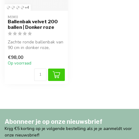
+4
MIMII
Ballenbak velvet 200
ballen | Donker roze
Zachte ronde ballenbak van
90 cm in donker roze,
gemaakt van anti-allergisch
€98,00
sch...
Op voorraad
Abonneer je op onze nieuwsbrief
Krijg €5 korting op je volgende bestelling als je je aanmeldt voor
onze nieuwsbrief!