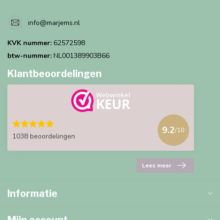
info@marjems.nl
KVK nummer:
62572598
btw-nummer:
NL001389903B66
Klantbeoordelingen
9.2
/10
1038 beoordelingen
Lees meer
Informatie
Mijn account