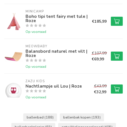
MINICAMP
Boho tipi tent fairy met tule |
Roze
€185,99
Op voorraad
MEOWBABY
Balansbord naturel met vilt |
€107,99
Roze
€69,99
Op voorraad
ZAZU KIDS
Nachtlampje uil Lou | Roze
€43,99
€32,99
Op voorraad
ballenbad
(188)
ballenbak kopen
(193)
ballenbankplezier
(93)
ontwikkelingsspeelgoed
(405)