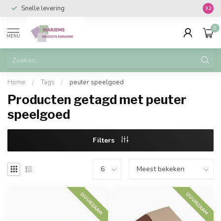
Snelle levering
Vanaf 
9.2
0
MENU
Home
/
Tags
/
peuter speelgoed
Producten getagd met peuter
speelgoed
Filters
DUURZAAM
DUURZAAM