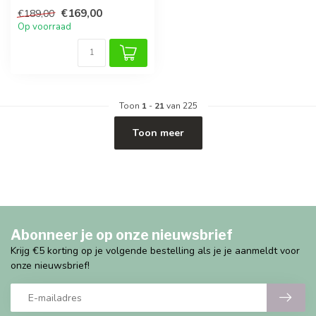
van hindernisbanen.
€169,00
€189,00
Stimuleer...
Op voorraad
Toon
1
-
21
van 225
Toon meer
Abonneer je op onze nieuwsbrief
Krijg €5 korting op je volgende bestelling als je je aanmeldt voor
onze nieuwsbrief!