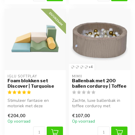
DUURZAAM
+4
IGLU SOFTPLAY
MIMII
Foam blokken set
Ballenbak met 200
Discover | Turquoise
ballen corduroy | Toffee
Stimuleer fantasie en
Zachte, luxe ballenbak in
motoriek met deze
toffee corduroy met
veelzijdige foam blokken set
bijpassende ballen. Perfect
€204,00
€107,00
in frisse t...
voor e...
Op voorraad
Op voorraad