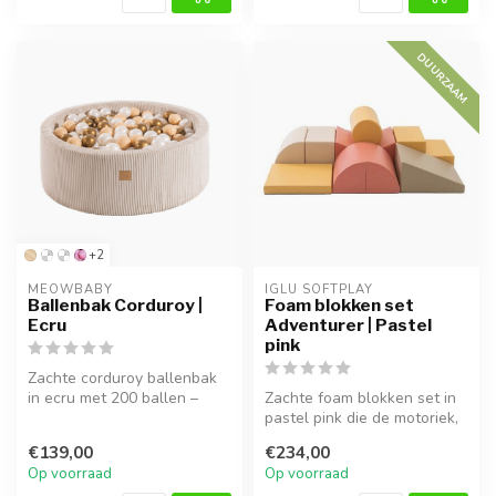
DUURZAAM
+2
MEOWBABY
IGLU SOFTPLAY
Ballenbak Corduroy |
Foam blokken set
Ecru
Adventurer | Pastel
pink
Zachte corduroy ballenbak
in ecru met 200 ballen –
Zachte foam blokken set in
ideaal voor speelplezier in
pastel pink die de motoriek,
d...
fantasie en samenwerking...
€139,00
€234,00
Op voorraad
Op voorraad