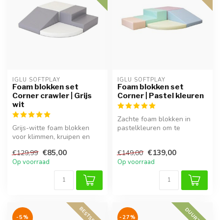
IGLU SOFTPLAY
IGLU SOFTPLAY
Foam blokken set
Foam blokken set
Corner crawler | Grijs
Corner | Pastel kleuren
wit
Zachte foam blokken in
Grijs-witte foam blokken
pastelkleuren om te
voor klimmen, kruipen en
bouwen, klimmen en
spelenderwijs ontdekken.
ontdekken. Goed vo...
€85,00
€139,00
€129,99
€149,00
Stimu...
Op voorraad
Op voorraad
BESTSELLER
DUURZAAM
-5%
-27%