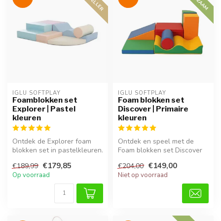
IGLU SOFTPLAY
IGLU SOFTPLAY
Foamblokken set
Foam blokken set
Explorer | Pastel
Discover | Primaire
kleuren
kleuren
Ontdek de Explorer foam
Ontdek en speel met de
blokken set in pastelkleuren.
Foam blokken set Discover
Veilig, zacht en ideaal vo...
in primaire kleuren. Zacht,
€179,85
€149,00
€189,99
€204,00
vei...
Op voorraad
Niet op voorraad