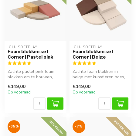
IGLU SOFTPLAY
IGLU SOFTPLAY
Foam blokken set
Foam blokken set
Corner | Pastel pink
Corner | Beige
Zachte pastel pink foam
Zachte foam blokken in
blokken om te bouwen,
beige met kunstleren hoes,
kruipen en klimmen. Goed
makkelijk schoon te maken.
€149,00
€149,00
voor moto...
Ide...
Op voorraad
Op voorraad
BESTSELLER
DUURZAAM
-35%
-7%