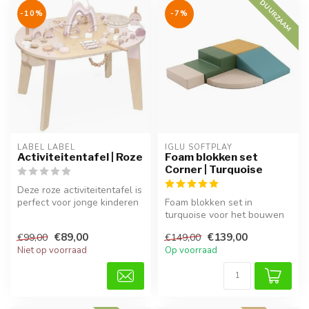
DUURZAAM
-10%
-7%
LABEL LABEL
IGLU SOFTPLAY
Activiteitentafel | Roze
Foam blokken set
Corner | Turquoise
Deze roze activiteitentafel is
perfect voor jonge kinderen
Foam blokken set in
om motoriek, fantasie...
turquoise voor het bouwen
van een hoekige
€89,00
€139,00
€99,00
€149,00
speelruimte, ideaa...
Niet op voorraad
Op voorraad