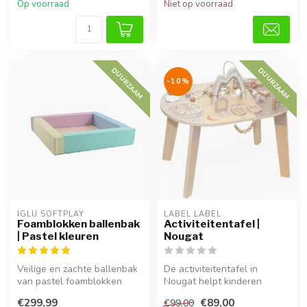
Op voorraad
Niet op voorraad
DUURZAAM
DUURZAAM
-10%
IGLU SOFTPLAY
LABEL LABEL
Foamblokken ballenbak
Activiteitentafel |
| Pastel kleuren
Nougat
Veilige en zachte ballenbak
De activiteitentafel in
van pastel foamblokken
Nougat helpt kinderen
voor baby’s en peuters.
spelenderwijs hun motoriek
€299,99
€89,00
€99,00
Stimu...
en crea...