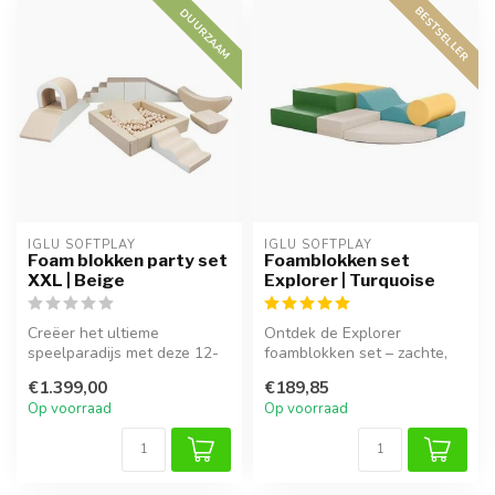
BESTSELLER
DUURZAAM
IGLU SOFTPLAY
IGLU SOFTPLAY
Foam blokken party set
Foamblokken set
XXL | Beige
Explorer | Turquoise
Creëer het ultieme
Ontdek de Explorer
speelparadijs met deze 12-
foamblokken set – zachte,
delige XXL foam blokkenset
veilige blokken voor uren
€1.399,00
€189,85
in Beige...
speelplez...
Op voorraad
Op voorraad