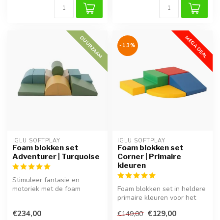
DUURZAAM
MEGA DEAL
-13%
IGLU SOFTPLAY
IGLU SOFTPLAY
Foam blokken set
Foam blokken set
Adventurer | Turquoise
Corner | Primaire
kleuren
Stimuleer fantasie en
motoriek met de foam
Foam blokken set in heldere
blokken set Adventurer in
primaire kleuren voor het
turquoise. ...
bouwen van een hoekige
€234,00
€129,00
€149,00
spe...