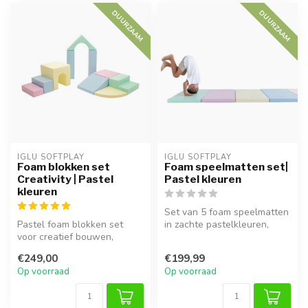
DUURZAAM
DUURZAAM
IGLU SOFTPLAY
IGLU SOFTPLAY
Foam blokken set
Foam speelmatten set|
Creativity | Pastel
Pastel kleuren
kleuren
Set van 5 foam speelmatten
Pastel foam blokken set
in zachte pastelkleuren,
voor creatief bouwen,
ideaal voor veilige speelrui...
stapelen en spelenderwijs
€249,00
€199,99
leren. S...
Op voorraad
Op voorraad