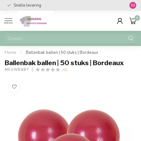
Snelle levering
Vanaf 
9.2
0
MENU
Home
/
Ballenbak ballen | 50 stuks | Bordeaux
Ballenbak ballen | 50 stuks | Bordeaux
(0)
MEOWBABY