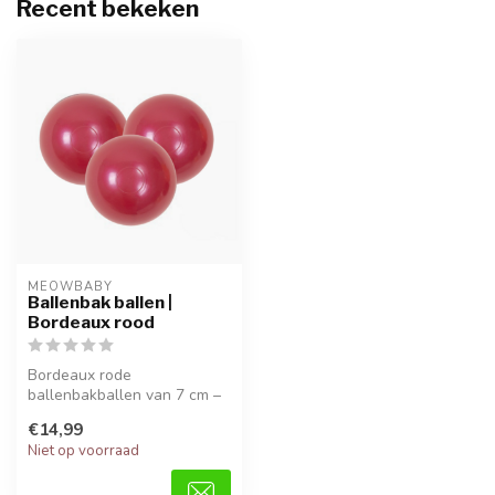
Recent bekeken
MEOWBABY
Ballenbak ballen |
Bordeaux rood
Bordeaux rode
ballenbakballen van 7 cm –
veilig, duurzaam en perfect
€14,99
voor senso...
Niet op voorraad