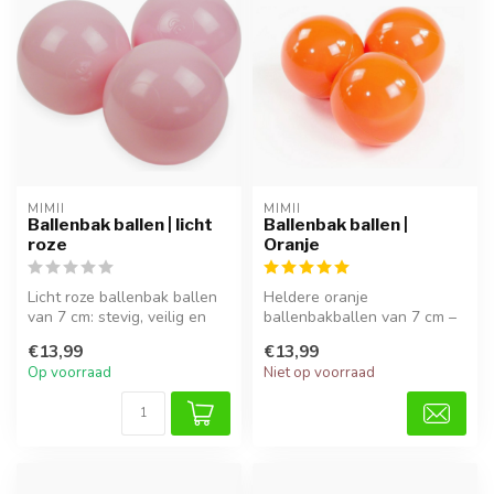
MIMII
MIMII
Ballenbak ballen | licht
Ballenbak ballen |
roze
Oranje
Licht roze ballenbak ballen
Heldere oranje
van 7 cm: stevig, veilig en
ballenbakballen van 7 cm –
stijlvol. Gemaakt van d...
veilig, duurzaam en perfect
€13,99
€13,99
voor senso...
Op voorraad
Niet op voorraad