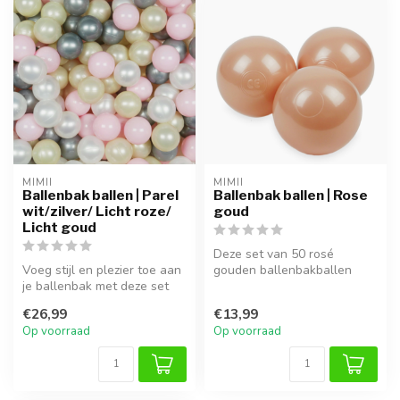
MIMII
MIMII
Ballenbak ballen | Parel
Ballenbak ballen | Rose
wit/zilver/ Licht roze/
goud
Licht goud
Deze set van 50 rosé
Voeg stijl en plezier toe aan
gouden ballenbakballen
je ballenbak met deze set
voegt een elegante metallic
van 100 ballen. Gemaakt...
glans to...
€26,99
€13,99
Op voorraad
Op voorraad