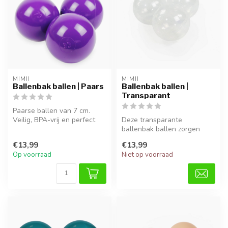
MIMII
MIMII
Ballenbak ballen | Paars
Ballenbak ballen |
Transparant
Paarse ballen van 7 cm.
Veilig, BPA-vrij en perfect
Deze transparante
voor motorisch en
ballenbak ballen zorgen
sensorisch...
voor een speelse en
€13,99
€13,99
elegante uitstrali...
Op voorraad
Niet op voorraad