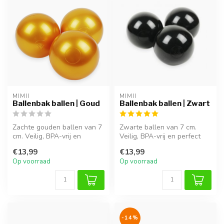
MIMII
MIMII
Ballenbak ballen | Goud
Ballenbak ballen | Zwart
Zachte gouden ballen van 7
Zwarte ballen van 7 cm.
cm. Veilig, BPA-vrij en
Veilig, BPA-vrij en perfect
perfect voor uren
voor uren speelplezier in
€13,99
€13,99
speelplezie...
ba...
Op voorraad
Op voorraad
-14%