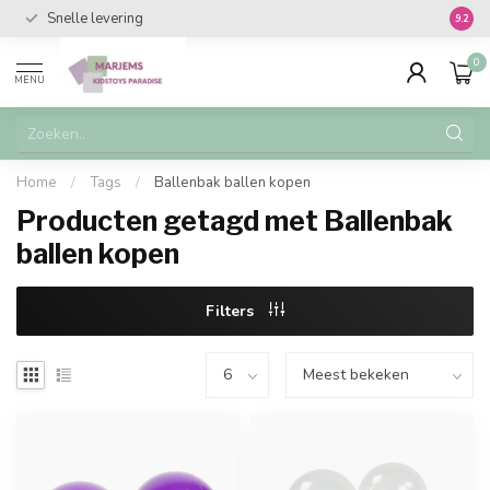
Snelle levering
Vanaf 
9.2
0
MENU
Home
/
Tags
/
Ballenbak ballen kopen
Producten getagd met Ballenbak
ballen kopen
Filters