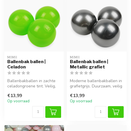
MIMII
MIMII
Ballenbak ballen |
Ballenbak ballen |
Celadon
Metallic grafiet
Ballenbakballen in zachte
Moderne ballenbakballen in
celadongroene tint. Veilig,
grafietgrijs. Duurzaam, veilig
stevig en mooi te mixen me...
en perfect te combiner...
€13,99
€13,99
Op voorraad
Op voorraad