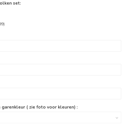
olken set:
99)
garenkleur ( zie foto voor kleuren) :