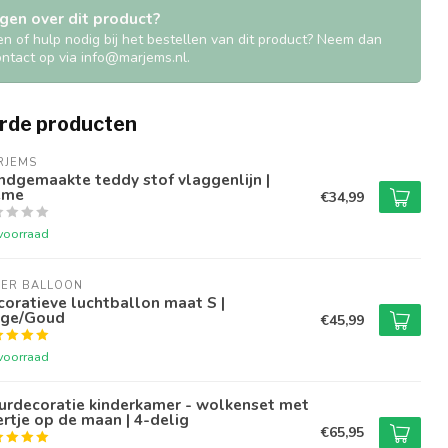
gen over dit product?
en of hulp nodig bij het bestellen van dit product? Neem dan
contact op via
info@marjems.nl
.
rde producten
RJEMS
dgemaakte teddy stof vlaggenlijn |
ème
€34,99
voorraad
PER BALLOON
oratieve luchtballon maat S |
ige/Goud
€45,99
voorraad
urdecoratie kinderkamer - wolkenset met
rtje op de maan | 4-delig
€65,95