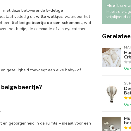
Heeft u vra
mer met deze betoverende
5-delige
Heeft u vrag
bestaat volledig uit
witte wolkjes
, waardoor het
vrijblijvend 
met een
lief beige beertje op een schommel
, wat
boven het bedje, de commode of als eyecatcher
Gerelatee
MA
Han
Cr
Op 
 en gezelligheid toevoegt aan elke baby- of
SU
 beige beertje?
Dec
Be
Op 
r
Mu
bee
st en geborgenheid in de ruimte – ideaal voor een