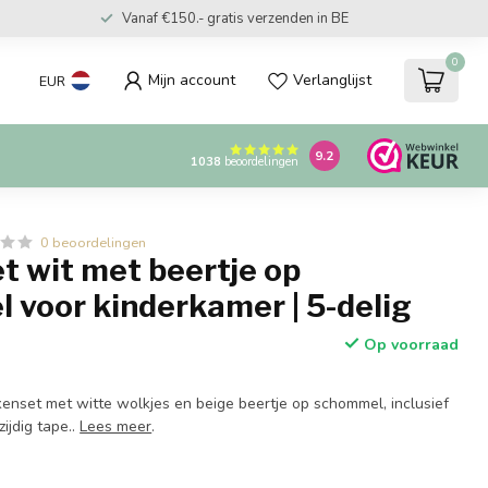
Vanaf €150.- gratis verzenden in BE
0
Mijn account
Verlanglijst
EUR
9.2
1038
beoordelingen
0 beoordelingen
t wit met beertje op
 voor kinderkamer | 5-delig
Op voorraad
set met witte wolkjes en beige beertje op schommel, inclusief
ijdig tape..
Lees meer
.