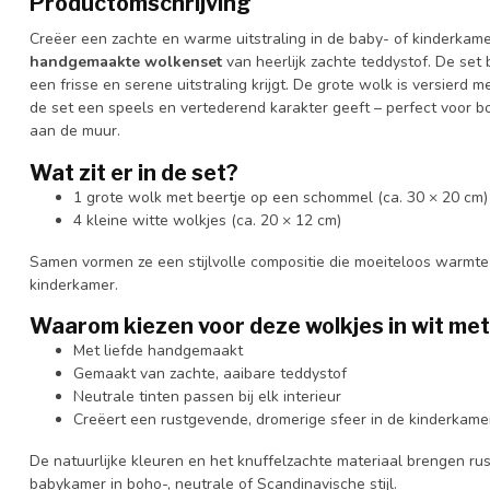
Productomschrijving
Creëer een zachte en warme uitstraling in de baby- of kinderka
handgemaakte wolkenset
van heerlijk zachte teddystof. De set 
een frisse en serene uitstraling krijgt. De grote wolk is versierd 
de set een speels en vertederend karakter geeft – perfect voor 
aan de muur.
Wat zit er in de set?
1 grote wolk met beertje op een schommel (ca. 30 × 20 cm)
4 kleine witte wolkjes (ca. 20 × 12 cm)
Samen vormen ze een stijlvolle compositie die moeiteloos warmte
kinderkamer.
Waarom kiezen voor deze wolkjes in wit met
Met liefde handgemaakt
Gemaakt van zachte, aaibare teddystof
Neutrale tinten passen bij elk interieur
Creëert een rustgevende, dromerige sfeer in de kinderkame
De natuurlijke kleuren en het knuffelzachte materiaal brengen ru
babykamer in boho-, neutrale of Scandinavische stijl.