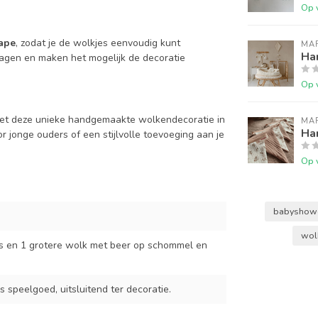
Op 
tape
, zodat je de wolkjes eenvoudig kunt
MA
Ha
agen en maken het mogelijk de decoratie
Op 
 met deze unieke handgemaakte wolkendecoratie in
MA
Han
 jonge ouders of een stijlvolle toevoeging aan je
Op 
babyshow
wol
es en 1 grotere wolk met beer op schommel en
s speelgoed, uitsluitend ter decoratie.