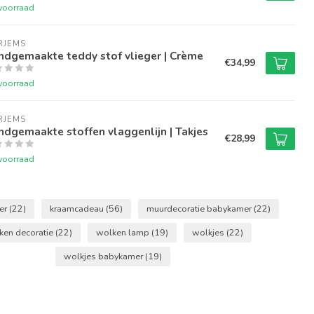
voorraad
RJEMS
ndgemaakte teddy stof vlieger | Crème
€34,99
voorraad
RJEMS
dgemaakte stoffen vlaggenlijn | Takjes
€28,99
voorraad
er
(22)
kraamcadeau
(56)
muurdecoratie babykamer
(22)
ken decoratie
(22)
wolken lamp
(19)
wolkjes
(22)
wolkjes babykamer
(19)