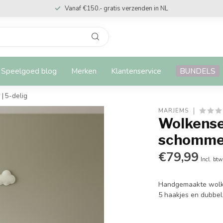
Vanaf €150.- gratis verzenden in NL
Speelgoed blog
Merken
Klantenservice
BUNDELS
| 5-delig
MARJEMS
Wolkense
schommel
€79,99
Incl. btw
Handgemaakte wolken
5 haakjes en dubbelz