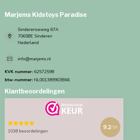
Marjems Kidstoys Paradise
Sinderenseweg 67A
7065BE Sinderen
Nederland
info@marjems.nl
KVK nummer:
62572598
btw-nummer:
NL001389903B66
Klantbeoordelingen
9.2
/10
1038 beoordelingen