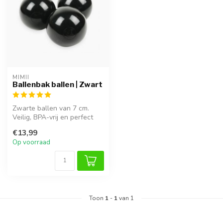
MIMII
Ballenbak ballen | Zwart
Zwarte ballen van 7 cm.
Veilig, BPA-vrij en perfect
voor uren speelplezier in
€13,99
ba...
Op voorraad
Toon
1
-
1
van 1