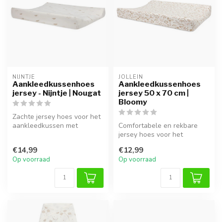
NIJNTJE
JOLLEIN
Aankleedkussenhoes
Aankleedkussenhoes
jersey - Nijntje | Nougat
jersey 50 x 70 cm |
Bloomy
Zachte jersey hoes voor het
aankleedkussen met
Comfortabele en rekbare
schattige Nijntje print.
jersey hoes voor het
aankleedkussen, zacht en
€14,99
€12,99
ademend.
Op voorraad
Op voorraad