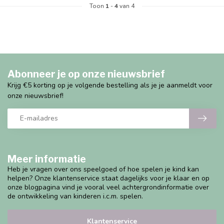
Toon
1
-
4
van 4
Abonneer je op onze nieuwsbrief
Krijg €5 korting op je volgende bestelling als je je aanmeldt voor
onze nieuwsbrief!
Meer informatie
Heb je vragen over ons speelgoed of hoe spelen je kind kan
helpen? Onze klantenservice staat dagelijks voor je klaar en op
onze blogpagina vind je vooral veel achtergrondinformatie over
de ontwikkeling van kinderen i.c.m. spelen.
Klantenservice