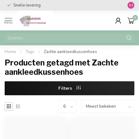
Snelle levering
Vanaf 
9.2
0
MENU
Home
/
Tags
/
Zachte aankleedkussenhoes
Producten getagd met Zachte
aankleedkussenhoes
Filters