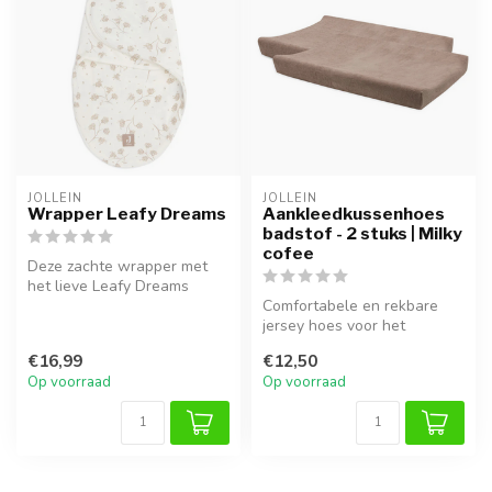
JOLLEIN
JOLLEIN
Wrapper Leafy Dreams
Aankleedkussenhoes
badstof - 2 stuks | Milky
cofee
Deze zachte wrapper met
het lieve Leafy Dreams
printje is perfect om je
Comfortabele en rekbare
kleintje...
jersey hoes voor het
aankleedkussen, zacht en
€16,99
€12,50
ademend.
Op voorraad
Op voorraad