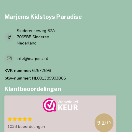
Marjems Kidstoys Paradise
Sinderenseweg 67A
7065BE Sinderen
Nederland
info@marjems.nl
KVK nummer:
62572598
btw-nummer:
NL001389903B66
Klantbeoordelingen
9.2
/10
1038 beoordelingen