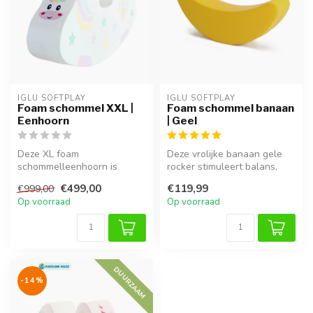
IGLU SOFTPLAY
IGLU SOFTPLAY
Foam schommel XXL |
Foam schommel banaan
Eenhoorn
| Geel
Deze XL foam
Deze vrolijke banaan gele
schommelleenhoorn is
rocker stimuleert balans,
geschikt voor kinderen vanaf
fantasie en beweging bij
€499,00
€119,99
€999,00
9 jaar en volwass...
jon...
Op voorraad
Op voorraad
DUURZAAM
-14%