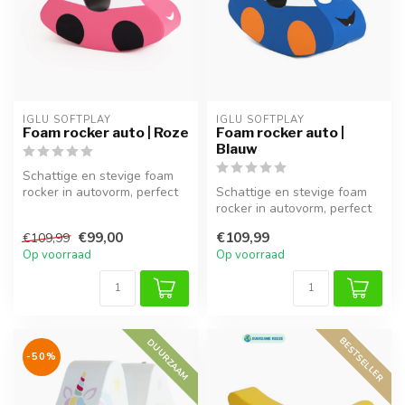
IGLU SOFTPLAY
IGLU SOFTPLAY
Foam rocker auto | Roze
Foam rocker auto |
Blauw
Schattige en stevige foam
rocker in autovorm, perfect
Schattige en stevige foam
voor peuters om veilig te ...
rocker in autovorm, perfect
voor peuters om veilig te ...
€99,00
€109,99
€109,99
Op voorraad
Op voorraad
BESTSELLER
DUURZAAM
-50%