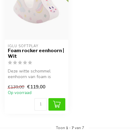
IGLU SOFTPLAY
Foam rocker eenhoorn |
Wit
Deze witte schommel
eenhoorn van foam is
perfect voor kinderen van 1
€119,00
€139,00
tot 6 jaar....
Op voorraad
Toon
1
-
7
van 7