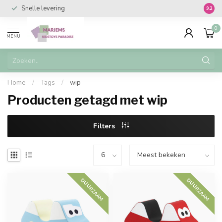
Snelle levering
Vanaf 
9.2
0
MENU
Home
/
Tags
/
wip
Producten getagd met wip
Filters
DUURZAAM
DUURZAAM