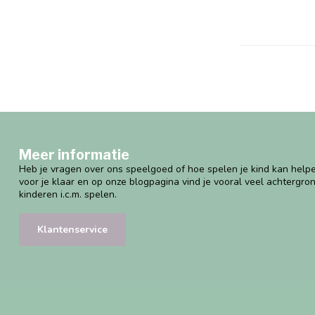
Meer informatie
Heb je vragen over ons speelgoed of hoe spelen je kind kan helpe
voor je klaar en op onze blogpagina vind je vooral veel achtergro
kinderen i.c.m. spelen.
Klantenservice