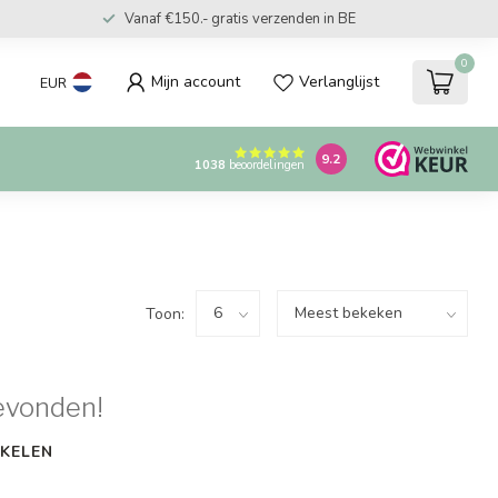
Vanaf €150.- gratis verzenden in BE
0
Mijn account
Verlanglijst
EUR
9.2
1038
beoordelingen
Toon:
evonden!
KELEN