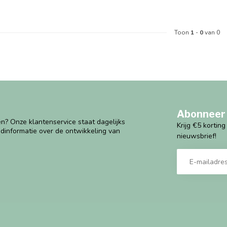
Toon
1
-
0
van 0
Abonneer 
n? Onze klantenservice staat dagelijks
Krijg €5 kortin
ndinformatie over de ontwikkeling van
nieuwsbrief!