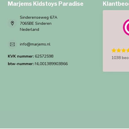
Marjems Kidstoys Paradise
Klantbeo
Sinderenseweg 67A
7065BE Sinderen
Nederland
info@marjems.nl
KVK nummer:
62572598
1038 beo
btw-nummer:
NL001389903B66