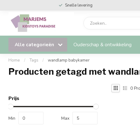
Snelle levering
Alle categorieën
Ouderschap & ontwikkeling
Home
/
Tags
/
wandlamp babykamer
Producten getagd met wandl
0
Pro
Prijs
Min
Max