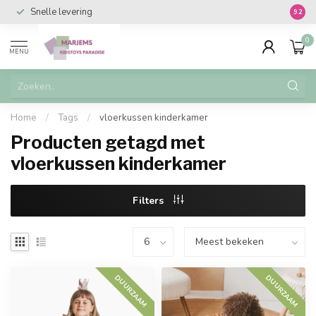
Snelle levering
Vanaf 
9.2
0
MENU
Home
/
Tags
/
vloerkussen kinderkamer
Producten getagd met
vloerkussen kinderkamer
Filters
DUURZAAM
DUURZAAM