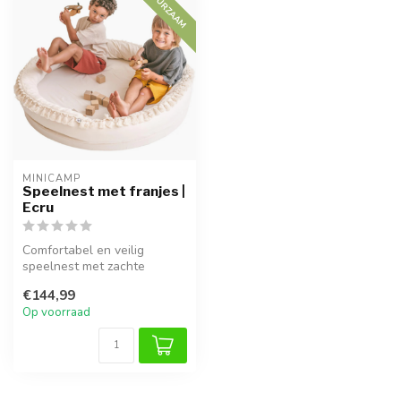
DUURZAAM
MINICAMP
Speelnest met franjes |
Ecru
Comfortabel en veilig
speelnest met zachte
randen en kwastjes, perfect
€144,99
voor spel...
Op voorraad