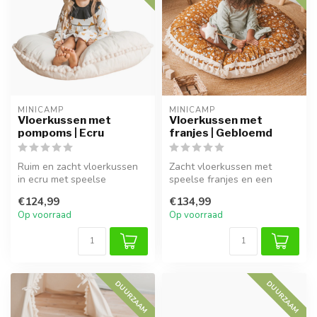
MINICAMP
MINICAMP
Vloerkussen met
Vloerkussen met
pompoms | Ecru
franjes | Gebloemd
Ruim en zacht vloerkussen
Zacht vloerkussen met
in ecru met speelse
speelse franjes en een
pompoms, perfect voor
gebloemde print. Perfect
€124,99
€134,99
spelen en on...
voor een k...
Op voorraad
Op voorraad
DUURZAAM
DUURZAAM