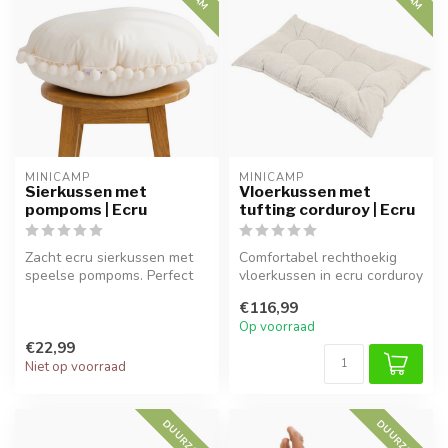
MINICAMP
MINICAMP
Sierkussen met
Vloerkussen met
pompoms | Ecru
tufting corduroy | Ecru
Zacht ecru sierkussen met
Comfortabel rechthoekig
speelse pompoms. Perfect
vloerkussen in ecru corduroy
voor op de bank, stoel of
met Franse tufting. Zacht, ...
€116,99
kin...
Op voorraad
€22,99
Niet op voorraad
DUURZAAM
DUURZAAM