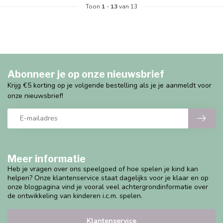
Toon
1
-
13
van 13
Abonneer je op onze nieuwsbrief
Krijg €5 korting op je volgende bestelling als je je aanmeldt voor
onze nieuwsbrief!
Meer informatie
Heb je vragen over ons speelgoed of hoe spelen je kind kan
helpen? Onze klantenservice staat dagelijks voor je klaar en op
onze blogpagina vind je vooral veel achtergrondinformatie over
de ontwikkeling van kinderen i.c.m. spelen.
Klantenservice