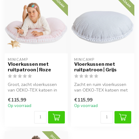
DUURZAAM
DUURZAAM
MINICAMP
MINICAMP
Vloerkussen met
Vloerkussen met
ruitpatroon | Roze
ruitpatroon | Grijs
Groot, zacht vloerkussen
Zacht en ruim vloerkussen
van OEKO-TEX katoen in
van OEKO-TEX katoen met
roze tint met pompoms.
speelse pompoms. Perfect
€115,99
€115,99
Ideaal om...
om in...
Op voorraad
Op voorraad