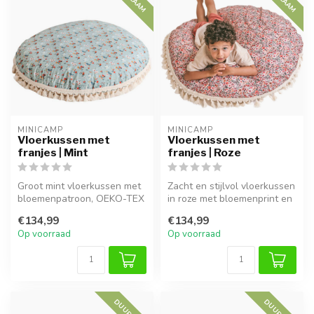
MINICAMP
MINICAMP
Vloerkussen met
Vloerkussen met
franjes | Mint
franjes | Roze
Groot mint vloerkussen met
Zacht en stijlvol vloerkussen
bloemenpatroon, OEKO-TEX
in roze met bloemenprint en
gecertificeerd en gemaakt
kwastjes. Perfect voor...
€134,99
€134,99
va...
Op voorraad
Op voorraad