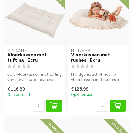
MINICAMP
MINICAMP
Vloerkussen met
Vloerkussen met
tufting | Ecru
rushes | Ecru
Ecru vloerkussen met tufting
Handgemaakt Minicamp
van stevig katoencanvas.
vloerkussen met rushes in
Zacht en comfortabel, vull...
ecru. Zacht, ruim en ideaal
€116,99
€126,99
voor ...
Op voorraad
Op voorraad
DUURZAAM
DUURZAAM