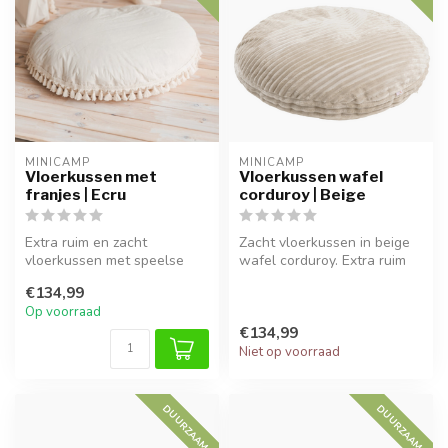
MINICAMP
MINICAMP
Vloerkussen met
Vloerkussen wafel
franjes | Ecru
corduroy | Beige
Extra ruim en zacht
Zacht vloerkussen in beige
vloerkussen met speelse
wafel corduroy. Extra ruim
franjes in ecru. Perfect voor
en comfortabel, perfect al...
€134,99
een kn...
Op voorraad
€134,99
Niet op voorraad
DUURZAAM
DUURZAAM