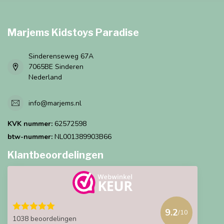
Marjems Kidstoys Paradise
Sinderenseweg 67A
7065BE Sinderen
Nederland
info@marjems.nl
KVK nummer:
62572598
btw-nummer:
NL001389903B66
Klantbeoordelingen
9.2
/10
1038 beoordelingen