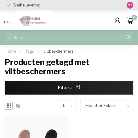
Snelle levering
Vanaf 
9.2
0
MENU
Home
/
Tags
/
viltbeschermers
Producten getagd met
viltbeschermers
Filters