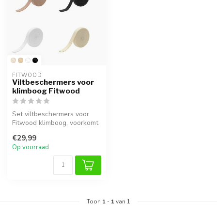
FITWOOD
Viltbeschermers voor
klimboog Fitwood
Set viltbeschermers voor
Fitwood klimboog, voorkomt
krassen en zorgt voor extra
€29,99
...
Op voorraad
Toon
1
-
1
van 1