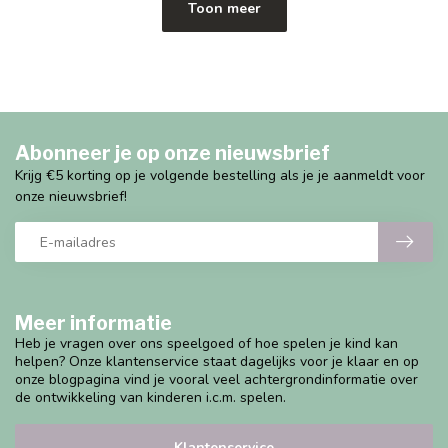
Toon meer
Abonneer je op onze nieuwsbrief
Krijg €5 korting op je volgende bestelling als je je aanmeldt voor
onze nieuwsbrief!
Meer informatie
Heb je vragen over ons speelgoed of hoe spelen je kind kan
helpen? Onze klantenservice staat dagelijks voor je klaar en op
onze blogpagina vind je vooral veel achtergrondinformatie over
de ontwikkeling van kinderen i.c.m. spelen.
Klantenservice