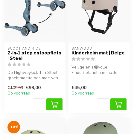
SCOOT AND RIDE
BANWOOD
2-in-1 step en loopfiets
Kinderhelm mat | Beige
| Steel
Veilige en stijlvolle
De Highwaykick 1 in Steel
kinderfietshelm in matte
groeit moeiteloos mee van
beige kleur. Lichtgewicht,
loopfiets naar stabiele
verste...
€99,00
€45,00
€109,99
step...
Op voorraad
Op voorraad
-10%