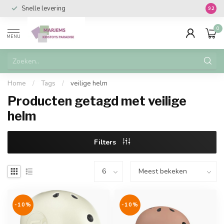
Snelle levering
Vanaf 
9.2
0
MENU
Home
/
Tags
/
veilige helm
Producten getagd met veilige
helm
Filters
-10%
-10%