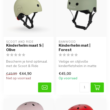
SCOOT AND RIDE
BANWOOD
Kinderhelm maat S |
Kinderhelm mat |
Olive
Forest
Bescherm je kind optimaal
Veilige en stijlvolle
met de Scoot & Ride
kinderfietshelm in matte
kinderhelm in Olive. Deze
groene kleur. Lichtgewicht,
€44,90
€45,00
€49,99
helm gro...
verst...
Niet op voorraad
Op voorraad