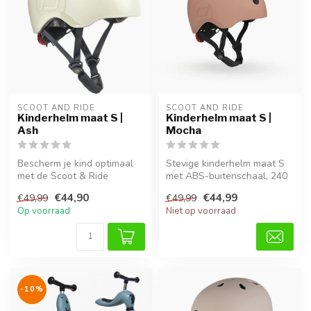
SCOOT AND RIDE
SCOOT AND RIDE
Kinderhelm maat S |
Kinderhelm maat S |
Ash
Mocha
Bescherm je kind optimaal
Stevige kinderhelm maat S
met de Scoot & Ride
met ABS-buitenschaal, 240
kinderhelm in Ash. Deze
gram, ideaal voor dagelijks ...
€44,90
€44,99
€49,99
€49,99
helm groei...
Op voorraad
Niet op voorraad
-10%