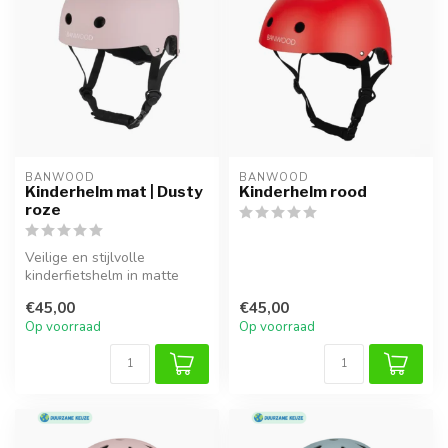
BANWOOD
BANWOOD
Kinderhelm mat | Dusty
Kinderhelm rood
roze
Veilige en stijlvolle
kinderfietshelm in matte
roze kleur. Lichtgewicht,
€45,00
€45,00
verstel...
Op voorraad
Op voorraad