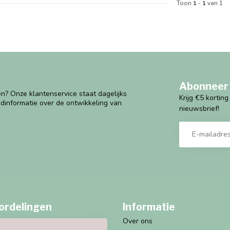
Toon
1
-
1
van 1
Abonneer 
n? Onze klantenservice staat dagelijks
Krijg €5 kortin
ndinformatie over de ontwikkeling van
nieuwsbrief!
ordelingen
Informatie
Over ons