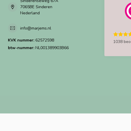
Sinderenseweg 67A
7065BE Sinderen
Nederland
info@marjems.nl
KVK nummer:
62572598
1038 beo
btw-nummer:
NL001389903B66