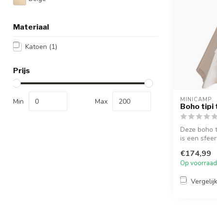
Materiaal
Katoen
(1)
Prijs
MINICAMP
Min
Max
Boho tipi
Deze boho t
is een sfeer
€174,99
Op voorraad
Vergelij