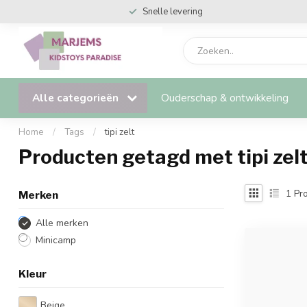
Snelle levering
Alle categorieën
Ouderschap & ontwikkeling
Home
/
Tags
/
tipi zelt
Producten getagd met tipi zel
1
Pro
Merken
Alle merken
Minicamp
Kleur
Beige