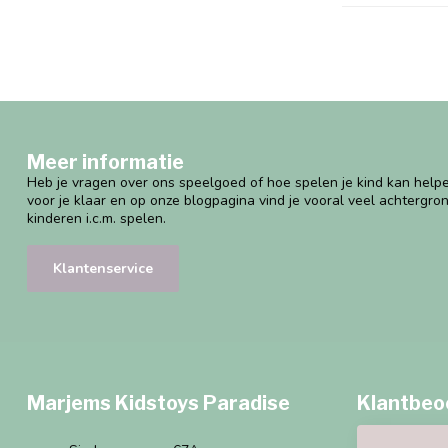
Meer informatie
Heb je vragen over ons speelgoed of hoe spelen je kind kan helpe
voor je klaar en op onze blogpagina vind je vooral veel achtergro
kinderen i.c.m. spelen.
Klantenservice
Marjems Kidstoys Paradise
Klantbeo