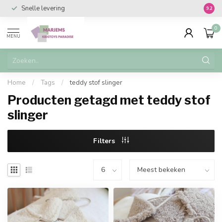
Snelle levering
Vanaf 
9.2
0
MENU
Home
/
Tags
/
teddy stof slinger
Producten getagd met teddy stof
slinger
Filters