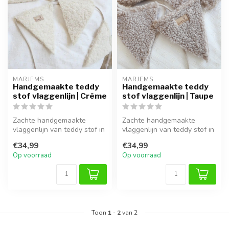
MARJEMS
MARJEMS
Handgemaakte teddy
Handgemaakte teddy
stof vlaggenlijn | Crème
stof vlaggenlijn | Taupe
Zachte handgemaakte
Zachte handgemaakte
vlaggenlijn van teddy stof in
vlaggenlijn van teddy stof in
crème, perfect voor boven
taupe, perfect als decoratie
€34,99
€34,99
het ...
b...
Op voorraad
Op voorraad
Toon
1
-
2
van 2