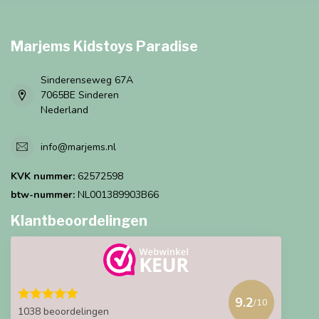
Marjems Kidstoys Paradise
Sinderenseweg 67A
7065BE Sinderen
Nederland
info@marjems.nl
KVK nummer:
62572598
btw-nummer:
NL001389903B66
Klantbeoordelingen
9.2
/10
1038 beoordelingen