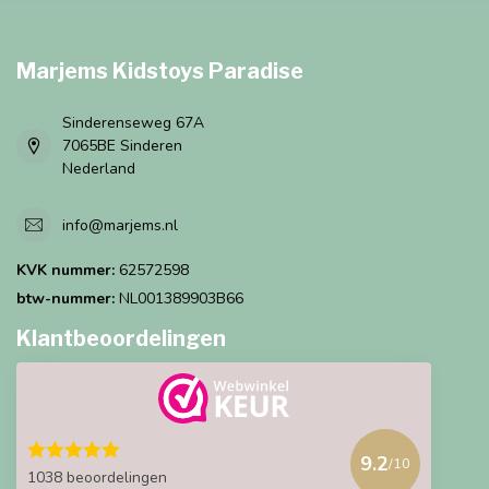
Marjems Kidstoys Paradise
Sinderenseweg 67A
7065BE Sinderen
Nederland
info@marjems.nl
KVK nummer:
62572598
btw-nummer:
NL001389903B66
Klantbeoordelingen
9.2
/10
1038 beoordelingen