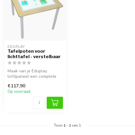
EDUPLAY
Tafelpoten voor
lichttafel - verstelbaar
Maak van je Eduplay
lichtpaneel een complete
tafel met deze stevige set
€117,90
tafelpot...
Op voorraad
Toon
1
-
1
van 1