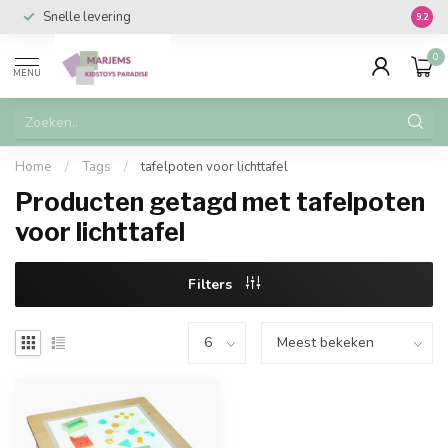
Snelle levering
Vanaf 
9.2
0
MENU
Home
/
Tags
/
tafelpoten voor lichttafel
Producten getagd met tafelpoten
voor lichttafel
Filters