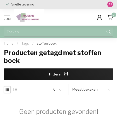
Snelle levering
Vanaf 
9.2
0
MENU
Home
/
Tags
/
stoffen boek
Producten getagd met stoffen
boek
Filters
Geen producten gevonden!