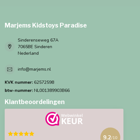
Marjems Kidstoys Paradise
Sinderenseweg 67A
7065BE Sinderen
Nederland
info@marjems.nl
KVK nummer:
62572598
btw-nummer:
NL001389903B66
Klantbeoordelingen
9.2
/10