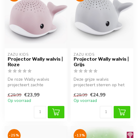
ZAZU KIDS
ZAZU KIDS
Projector Wally walvis |
Projector Wally walvis |
Roze
Grijs
De roze Wally walvis
Deze grijze walvis
projecteert zachte
projecteert sterren op het
waterdruppels en speelt
plafond en helpt kinderen
€23,99
€24,99
€29,99
€29,99
drie kalmerende ...
rustig i...
Op voorraad
Op voorraad
-25%
-13%