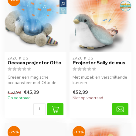
ZAZU KIDS
ZAZU KIDS
Oceaan projector Otto
Projector Sally de mus
Creëer een magische
Met muziek en verschillende
oceaansfeer met Otto de
kleuren
otter projector. Kleurrijke
€45,99
€52,99
€52,99
lichtsho...
Op voorraad
Niet op voorraad
-25%
-13%