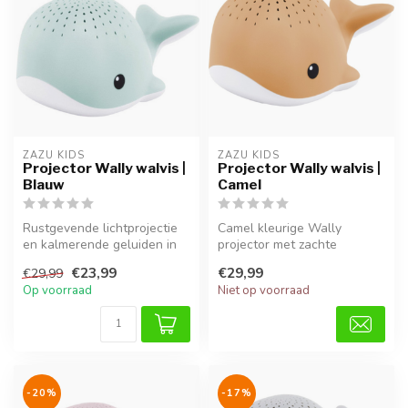
ZAZU KIDS
ZAZU KIDS
Projector Wally walvis |
Projector Wally walvis |
Blauw
Camel
Rustgevende lichtprojectie
Camel kleurige Wally
en kalmerende geluiden in
projector met zachte
lichtblauw voor een
waterdruppelprojectie en 3
€23,99
€29,99
€29,99
ontspan...
rustgevende...
Op voorraad
Niet op voorraad
-20%
-17%