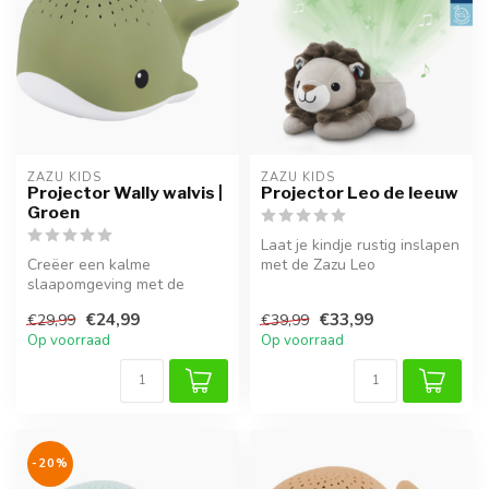
ZAZU KIDS
ZAZU KIDS
Projector Wally walvis |
Projector Leo de leeuw
Groen
Laat je kindje rustig inslapen
Creëer een kalme
met de Zazu Leo
slaapomgeving met de
sterrenhemelprojector. Deze
groene Zazu Wally walvis
lieve...
€24,99
€33,99
€29,99
€39,99
projector. Met za...
Op voorraad
Op voorraad
-20%