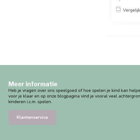
Vergelij
Meer informatie
Heb je vragen over ons speelgoed of hoe spelen je kind kan helpe
voor je klaar en op onze blogpagina vind je vooral veel achtergro
kinderen i.c.m. spelen.
Klantenservice