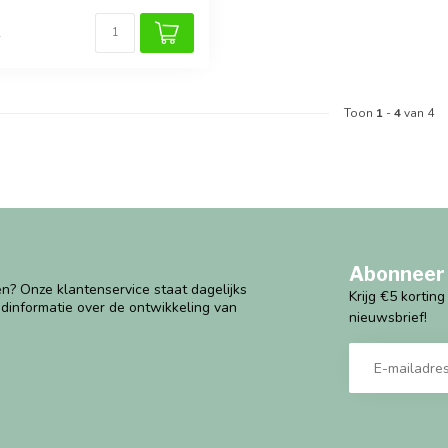
k
Toon
1
-
4
van 4
Abonneer 
n? Onze klantenservice staat dagelijks
Krijg €5 kortin
ndinformatie over de ontwikkeling van
nieuwsbrief!