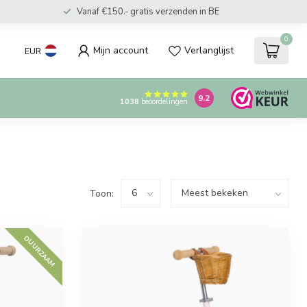
Vanaf €150.- gratis verzenden in BE
0
Mijn account
Verlanglijst
EUR
9.2
1038
beoordelingen
Toon:
DUURZAAM