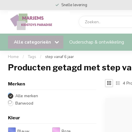
Snelle levering
Alle categorieën
Ouderschap & ontwikkeling
Home
/
Tags
/
step vanaf 6 jaar
Producten getagd met step van
4
Pro
Merken
Alle merken
Banwood
Kleur
Blauw
Roze