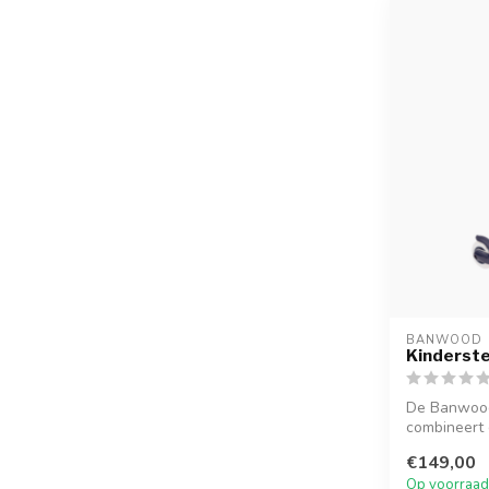
BANWOOD
Kinderste
De Banwood
combineert 
met moder..
€149,00
Op voorraad