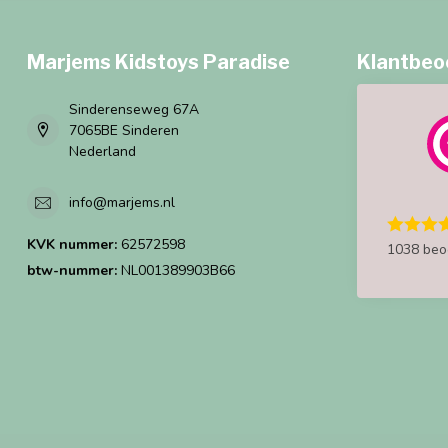
Marjems Kidstoys Paradise
Klantbeo
Sinderenseweg 67A
7065BE Sinderen
Nederland
info@marjems.nl
KVK nummer:
62572598
1038 beo
btw-nummer:
NL001389903B66