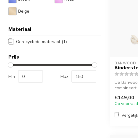
Beige
Materiaal
Gerecyclede materiaal
(1)
Prijs
BANWOOD
Kinderste
Min
Max
De Banwood
combineert 
met mode...
€149,00
Op voorraad
Vergelij