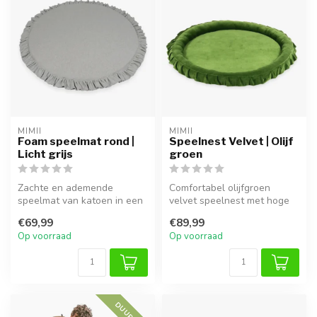
MIMII
MIMII
Foam speelmat rond |
Speelnest Velvet | Olijf
Licht grijs
groen
Zachte en ademende
Comfortabel olijfgroen
speelmat van katoen in een
velvet speelnest met hoge
stijlvolle grijze tint. Perfect
randen en wasbare hoes,
€69,99
€89,99
vo...
perfect...
Op voorraad
Op voorraad