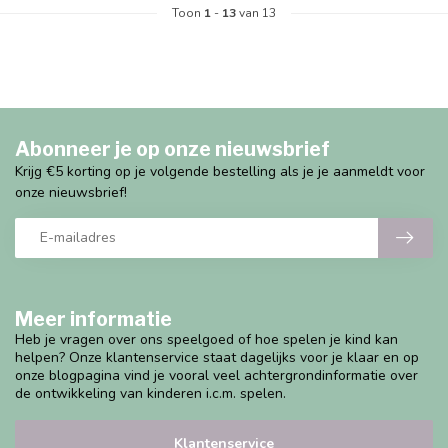
Toon
1
-
13
van 13
Abonneer je op onze nieuwsbrief
Krijg €5 korting op je volgende bestelling als je je aanmeldt voor
onze nieuwsbrief!
Meer informatie
Heb je vragen over ons speelgoed of hoe spelen je kind kan
helpen? Onze klantenservice staat dagelijks voor je klaar en op
onze blogpagina vind je vooral veel achtergrondinformatie over
de ontwikkeling van kinderen i.c.m. spelen.
Klantenservice