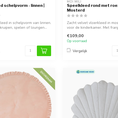
MOI MILI
d schelpvorm - linnen |
Speelkleed rond met roez
Mosterd
leed in schelpvorm van linnen.
Zacht velvet vloerkleed in mo
kruipen, spelen of loungen...
voor de kinderkamer. Met fran
dikke...
€109,00
Op voorraad
k
Vergelijk
DUURZAAM