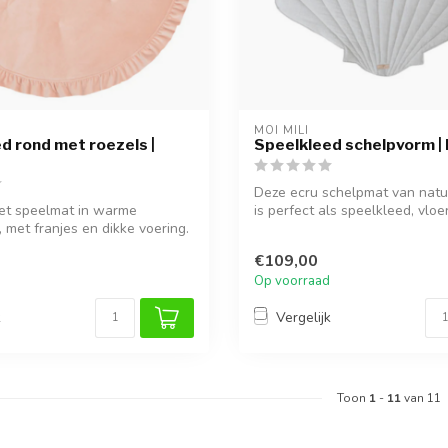
MOI MILI
d rond met roezels |
Speelkleed schelpvorm | 
Deze ecru schelpmat van natuu
et speelmat in warme
is perfect als speelkleed, vloer
, met franjes en dikke voering.
€109,00
Op voorraad
k
Vergelijk
Toon
1
-
11
van 11