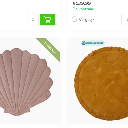
€139,99
Op voorraad
k
Vergelijk
DUURZAAM