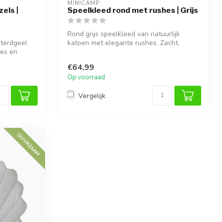
MINICAMP
els |
Speelkleed rond met rushes | Grijs
Rond grijs speelkleed van natuurlijk
sterdgeel
katoen met elegante rushes. Zacht,
jes en
ademend ...
€64,99
Op voorraad
Vergelijk
DUURZAAM