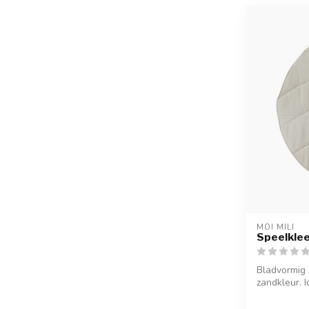
MOI MILI
Speelklee
Bladvormig 
zandkleur. I
lo...