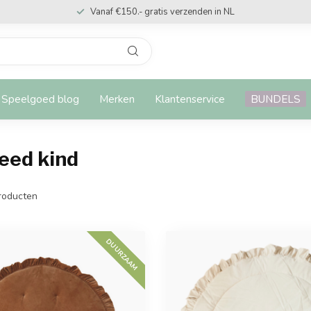
Vanaf €150.- gratis verzenden in NL
Speelgoed blog
Merken
Klantenservice
BUNDELS
eed kind
roducten
DUURZAAM