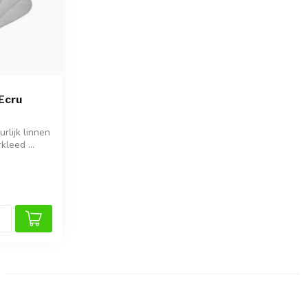
Ecru
rlijk linnen
kleed ...