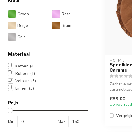
Kleur
Groen
Roze
Beige
Bruin
Grijs
Materiaal
MOI MILI
Speelklee
Katoen
(4)
Caramel
Rubber
(1)
Velours
(3)
Zacht velve
Linnen
(3)
caramelkleur
€89,00
Prijs
Op voorraad
Vergelij
Min
Max