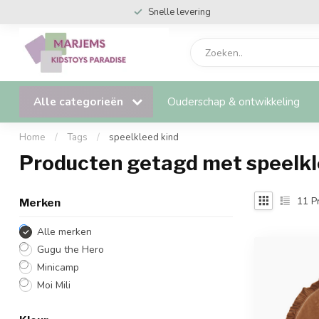
Snelle levering
Alle categorieën
Ouderschap & ontwikkeling
Home
/
Tags
/
speelkleed kind
Producten getagd met speelkl
11
P
Merken
Alle merken
Gugu the Hero
Minicamp
Moi Mili