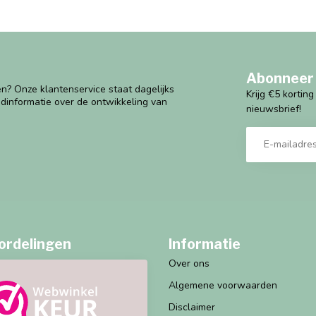
Abonneer 
n? Onze klantenservice staat dagelijks
Krijg €5 kortin
ndinformatie over de ontwikkeling van
nieuwsbrief!
ordelingen
Informatie
Over ons
Algemene voorwaarden
Disclaimer