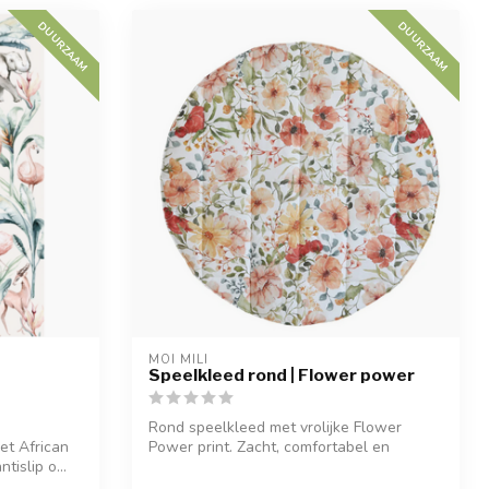
DUURZAAM
DUURZAAM
MOI MILI
Speelkleed rond | Flower power
Rond speelkleed met vrolijke Flower
et African
Power print. Zacht, comfortabel en
tislip o...
perfect v...