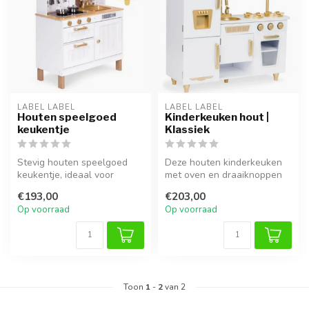
LABEL LABEL
LABEL LABEL
Houten speelgoed
Kinderkeuken hout |
keukentje
Klassiek
Stevig houten speelgoed
Deze houten kinderkeuken
keukentje, ideaal voor
met oven en draaiknoppen
urenlang creatief spel en
biedt uren speelplezier.
€193,00
€203,00
rollens...
Duurz...
Op voorraad
Op voorraad
Toon
1
-
2
van 2