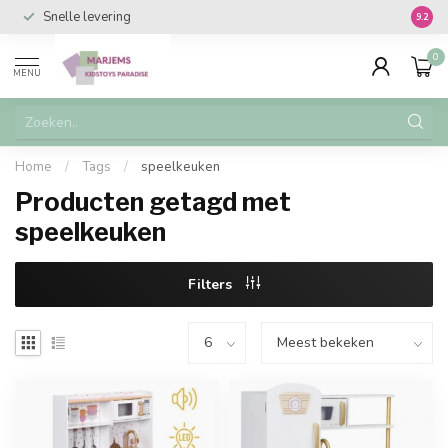
Snelle levering
Vanaf 
9.2
0
MENU
Home
/
Tags
/
speelkeuken
Producten getagd met
speelkeuken
Filters