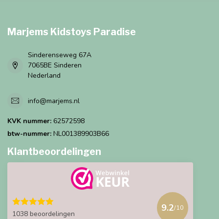
Marjems Kidstoys Paradise
Sinderenseweg 67A
7065BE Sinderen
Nederland
info@marjems.nl
KVK nummer:
62572598
btw-nummer:
NL001389903B66
Klantbeoordelingen
9.2
/10
1038 beoordelingen