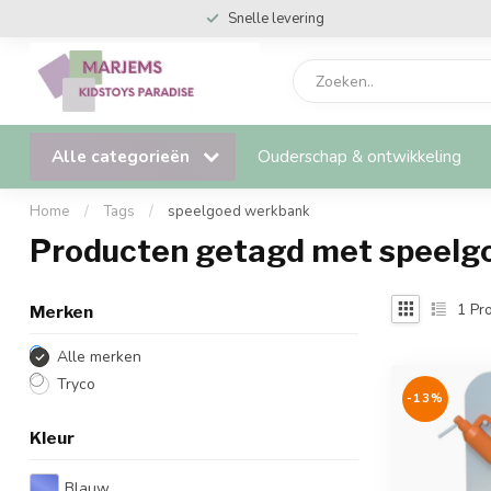
Snelle levering
Alle categorieën
Ouderschap & ontwikkeling
Home
/
Tags
/
speelgoed werkbank
Producten getagd met speelg
1
Pro
Merken
Alle merken
Tryco
-13%
Kleur
Blauw