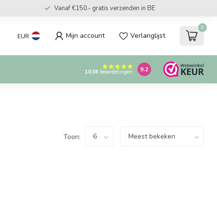
Vanaf €150.- gratis verzenden in BE
0
Mijn account
Verlanglijst
EUR
9.2
1038
beoordelingen
Toon: