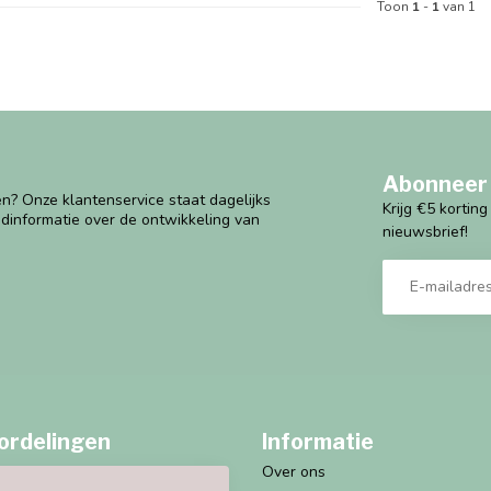
Toon
1
-
1
van 1
Abonneer 
n? Onze klantenservice staat dagelijks
Krijg €5 kortin
ndinformatie over de ontwikkeling van
nieuwsbrief!
ordelingen
Informatie
Over ons