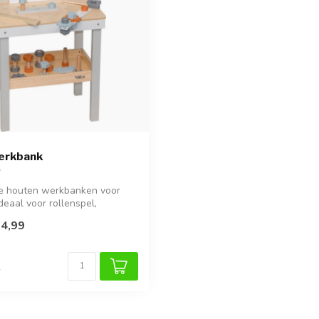
erkbank
e houten werkbanken voor
deaal voor rollenspel,
.
4,99
k