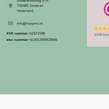
Sinderenseweg 67A
7065BE Sinderen
Nederland
info@marjems.nl
KVK nummer:
62572598
1038 beo
btw-nummer:
NL001389903B66