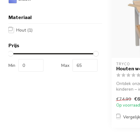
Materiaal
Hout
(1)
Prijs
TRYCO
Min
Max
Houten w
Ontdek onz
kinderen – i
timmeren e..
€6
€74,99
Op voorraad
Vergelij