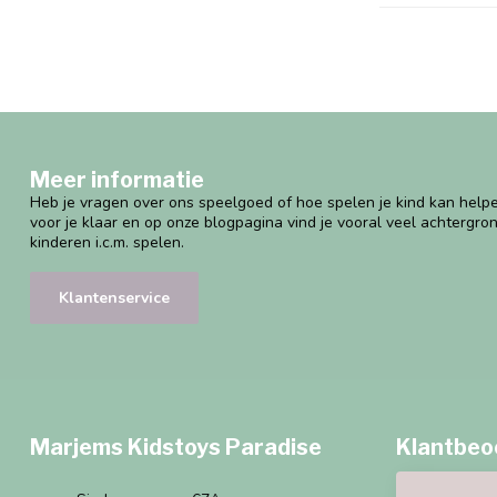
Meer informatie
Heb je vragen over ons speelgoed of hoe spelen je kind kan helpe
voor je klaar en op onze blogpagina vind je vooral veel achtergro
kinderen i.c.m. spelen.
Klantenservice
Marjems Kidstoys Paradise
Klantbeo