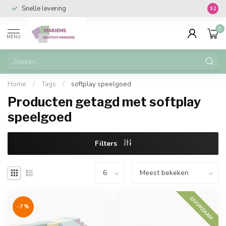
Snelle levering
Vanaf 
9.2
0
MENU
Home
/
Tags
/
softplay speelgoed
Producten getagd met softplay
speelgoed
Filters
DUURZAAM
-7%