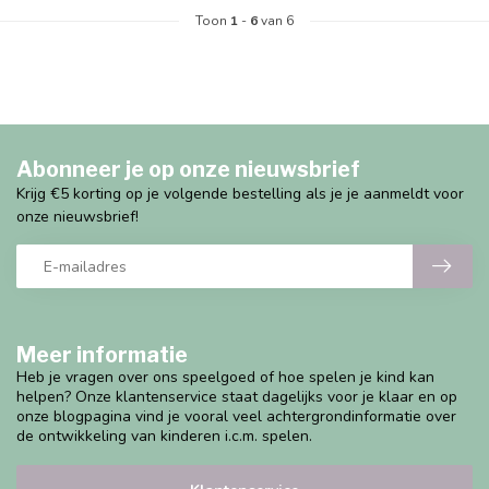
Toon
1
-
6
van 6
Abonneer je op onze nieuwsbrief
Krijg €5 korting op je volgende bestelling als je je aanmeldt voor
onze nieuwsbrief!
Meer informatie
Heb je vragen over ons speelgoed of hoe spelen je kind kan
helpen? Onze klantenservice staat dagelijks voor je klaar en op
onze blogpagina vind je vooral veel achtergrondinformatie over
de ontwikkeling van kinderen i.c.m. spelen.