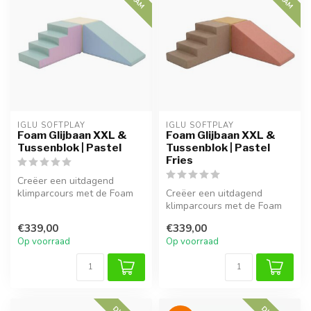
IGLU SOFTPLAY
IGLU SOFTPLAY
Foam Glijbaan XXL &
Foam Glijbaan XXL &
Tussenblok | Pastel
Tussenblok | Pastel
Fries
Creëer een uitdagend
klimparcours met de Foam
Creëer een uitdagend
Blokken Glijbaan XXL in
klimparcours met de Foam
Pastel. De...
Blokken Glijbaan XXL in
€339,00
€339,00
Pastel fri...
Op voorraad
Op voorraad