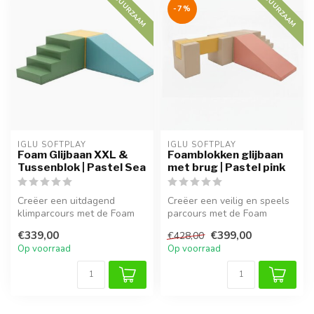
DUURZAAM
DUURZAAM
-7%
IGLU SOFTPLAY
IGLU SOFTPLAY
Foam Glijbaan XXL &
Foamblokken glijbaan
Tussenblok | Pastel Sea
met brug | Pastel pink
Creëer een uitdagend
Creëer een veilig en speels
klimparcours met de Foam
parcours met de Foam
Blokken Glijbaan XXL in
glijbaan XXL en Balance
€339,00
€399,00
€428,00
Pastel Sea...
Bridge ...
Op voorraad
Op voorraad