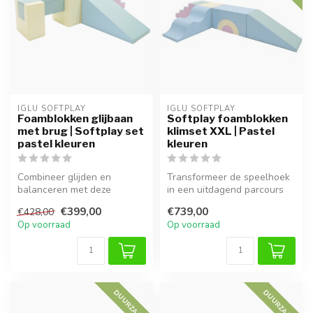
IGLU SOFTPLAY
IGLU SOFTPLAY
Foamblokken glijbaan
Softplay foamblokken
met brug | Softplay set
klimset XXL | Pastel
pastel kleuren
kleuren
Combineer glijden en
Transformeer de speelhoek
balanceren met deze
in een uitdagend parcours
veelzijdige foam blokken
met deze 5-delige Softplay
€399,00
€739,00
€428,00
speelset in za...
s...
Op voorraad
Op voorraad
DUURZAAM
DUURZAAM