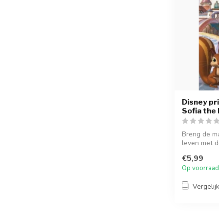
Disney pr
Sofia the 
Breng de ma
leven met de
en...
€5,99
Op voorraad
Vergelij