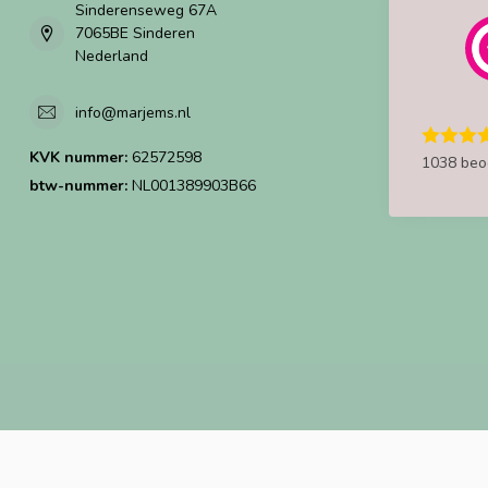
Sinderenseweg 67A
7065BE Sinderen
Nederland
info@marjems.nl
KVK nummer:
62572598
1038 beo
btw-nummer:
NL001389903B66