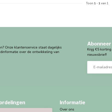
Toon
1
-
1
van 1
Abonneer 
n? Onze klantenservice staat dagelijks
Krijg €5 kortin
ndinformatie over de ontwikkeling van
nieuwsbrief!
ordelingen
Informatie
Over ons