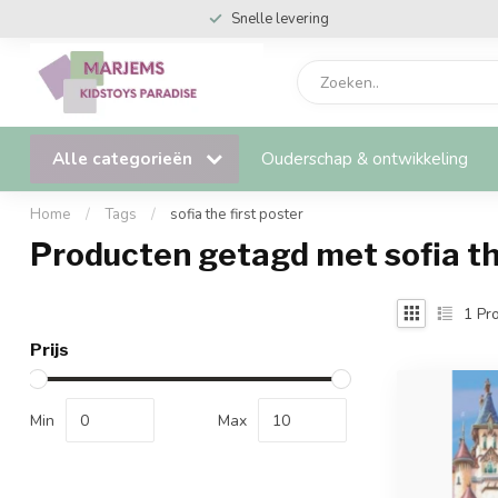
Snelle levering
Alle categorieën
Ouderschap & ontwikkeling
Home
/
Tags
/
sofia the first poster
Producten getagd met sofia the
1
Pro
Prijs
Min
Max