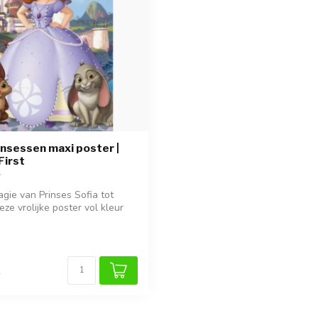
insessen maxi poster |
First
gie van Prinses Sofia tot
ze vrolijke poster vol kleur
k