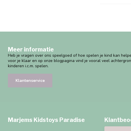
Meer informatie
Heb je vragen over ons speelgoed of hoe spelen je kind kan helpe
voor je klaar en op onze blogpagina vind je vooral veel achtergro
kinderen i.c.m. spelen.
Klantenservice
Marjems Kidstoys Paradise
Klantbeo