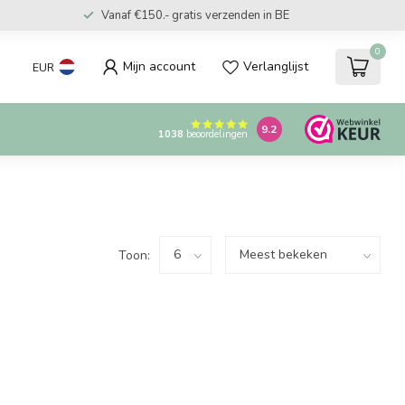
Vanaf €150.- gratis verzenden in BE
0
Mijn account
Verlanglijst
EUR
9.2
1038
beoordelingen
Toon: