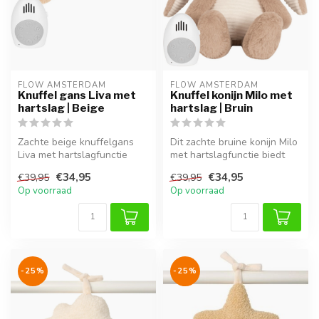
FLOW AMSTERDAM
FLOW AMSTERDAM
Knuffel gans Liva met
Knuffel konijn Milo met
hartslag | Beige
hartslag | Bruin
Zachte beige knuffelgans
Dit zachte bruine konijn Milo
Liva met hartslagfunctie
met hartslagfunctie biedt
brengt rust, geborgenheid
baby’s comfort en een ge...
€34,95
€34,95
€39,95
€39,95
en e...
Op voorraad
Op voorraad
-25%
-25%