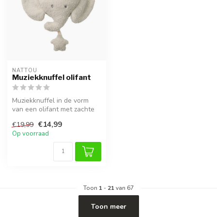
NATTOU
Muziekknuffel olifant
Muziekknuffel in de vorm
van een olifant met zachte
stof en rustgevende
€14,99
€19,99
melodieë...
Op voorraad
Toon
1
-
21
van 67
Toon meer