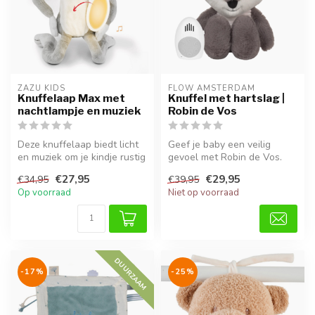
ZAZU KIDS
FLOW AMSTERDAM
Knuffelaap Max met
Knuffel met hartslag |
nachtlampje en muziek
Robin de Vos
Deze knuffelaap biedt licht
Geef je baby een veilig
en muziek om je kindje rustig
gevoel met Robin de Vos.
in slaap te helpen.
Deze zachte hartslagknuffel
€27,95
€29,95
€34,95
€39,95
boo...
Op voorraad
Niet op voorraad
DUURZAAM
-17%
-25%