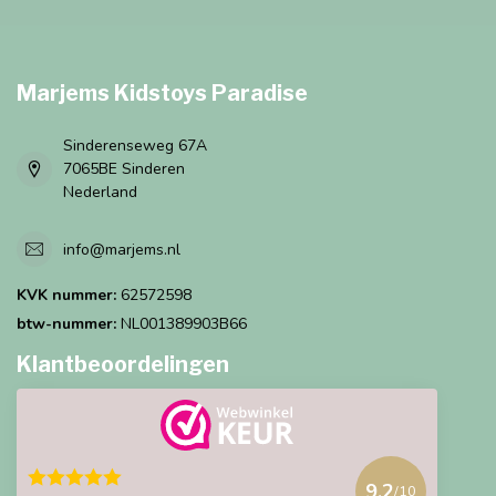
Marjems Kidstoys Paradise
Sinderenseweg 67A
7065BE Sinderen
Nederland
info@marjems.nl
KVK nummer:
62572598
btw-nummer:
NL001389903B66
Klantbeoordelingen
9.2
/10