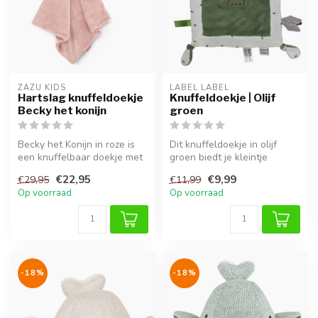
ZAZU KIDS
LABEL LABEL
Hartslag knuffeldoekje
Knuffeldoekje | Olijf
Becky het konijn
groen
Becky het Konijn in roze is
Dit knuffeldoekje in olijf
een knuffelbaar doekje met
groen biedt je kleintje
rustgevende geluiden, hui...
warmte en geborgenheid,
€22,95
€9,99
€29,95
€11,99
thuis...
Op voorraad
Op voorraad
-18%
-18%