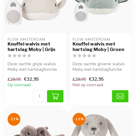
FLOW AMSTERDAM
FLOW AMSTERDAM
Knuffel walvis met
Knuffel walvis met
hartslag Moby | Grijs
hartslag Moby | Groen
Deze zachte grijze walvis
Deze zachte groene walvis
Moby met hartslagfunctie
Moby met hartslagfunctie
geeft baby’s een gevoel van
geeft baby’s een gevoel van
€32,95
€32,95
€39,95
€39,95
r...
r...
Op voorraad
Niet op voorraad
-22%
-13%