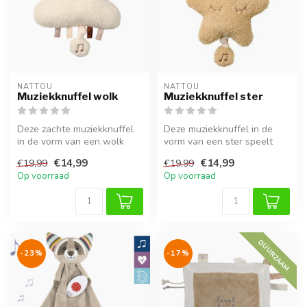
NATTOU
NATTOU
Muziekknuffel wolk
Muziekknuffel ster
Deze zachte muziekknuffel
Deze muziekknuffel in de
in de vorm van een wolk
vorm van een ster speelt
speelt een rustgevend
een rustgevend deuntje af.
€14,99
€14,99
€19,99
€19,99
slaaplie...
Ide...
Op voorraad
Op voorraad
DUURZAAM
-23%
-17%