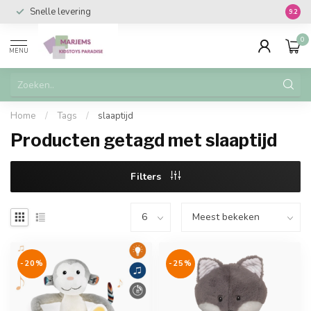
Snelle levering
Vanaf 
9.2
0
MENU
Home
/
Tags
/
slaaptijd
Producten getagd met slaaptijd
Filters
-20%
-25%