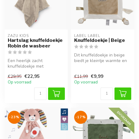
ZAZU KIDS
LABEL LABEL
Hartslag knuffeldoekje
Knuffeldoekje | Beige
Robin de wasbeer
Dit knuffeldoekje in beige
Een heerlijk zacht
biedt je kleintje warmte en
knuffeldoekje met
geborgenheid, thuis of on...
rustgevend hartslaggeluid.
€22,95
€9,99
€29,95
€11,99
Robin de wasbeer...
Op voorraad
Op voorraad
DUURZAAM
-23%
-17%