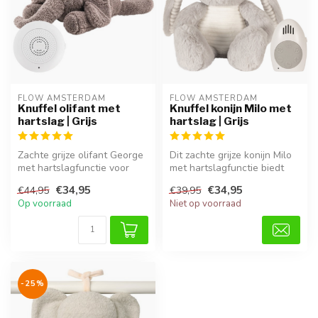
FLOW AMSTERDAM
FLOW AMSTERDAM
Knuffel olifant met
Knuffel konijn Milo met
hartslag | Grijs
hartslag | Grijs
Zachte grijze olifant George
Dit zachte grijze konijn Milo
met hartslagfunctie voor
met hartslagfunctie biedt
rust, geborgenheid en een ...
baby’s comfort en een ge...
€34,95
€34,95
€44,95
€39,95
Op voorraad
Niet op voorraad
-25%