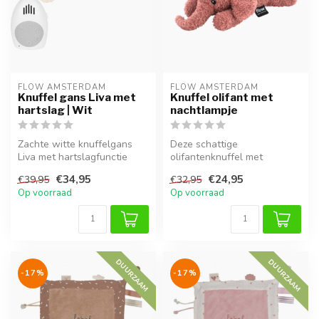
FLOW AMSTERDAM
FLOW AMSTERDAM
Knuffel gans Liva met
Knuffel olifant met
hartslag | Wit
nachtlampje
Zachte witte knuffelgans
Deze schattige
Liva met hartslagfunctie
olifantenknuffel met
voor geborgenheid, rust en
nachtlampje zorgt voor rust
€34,95
€24,95
€39,95
€32,95
een...
en geborgenheid ...
Op voorraad
Op voorraad
DUURZAAM
DUURZAAM
-17%
-17%