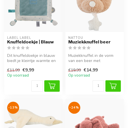
LABEL LABEL
NATTOU
Knuffeldoekje | Blauw
Muziekknuffel beer
Dit knuffeldoekje in blauw
Muziekknuffel in de vorm
biedt je kleintje warmte en
van een beer met
geborgenheid, thuis of on...
rustgevende melodieën.
€9,99
€14,99
€11,99
€19,99
Ideaal voor ont...
Op voorraad
Op voorraad
-13%
-24%