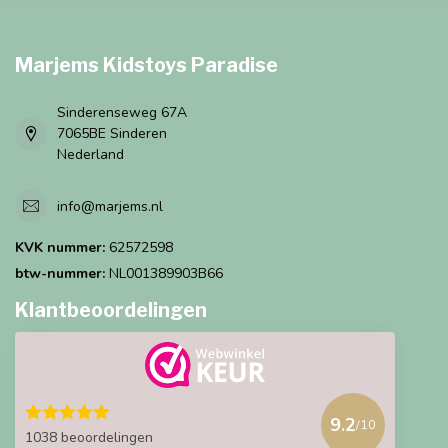
Marjems Kidstoys Paradise
Sinderenseweg 67A
7065BE Sinderen
Nederland
info@marjems.nl
KVK nummer:
62572598
btw-nummer:
NL001389903B66
Klantbeoordelingen
9.2
/10
1038 beoordelingen