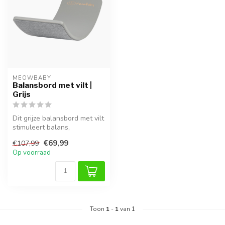
MEOWBABY
Balansbord met vilt |
Grijs
Dit grijze balansbord met vilt
stimuleert balans,
coördinatie en motorische
€69,99
€107,99
ontw...
Op voorraad
Toon
1
-
1
van 1