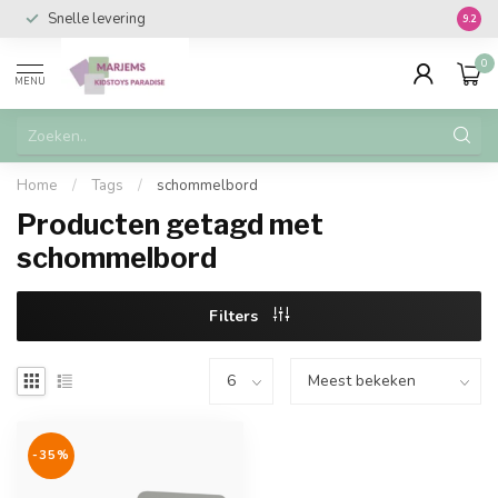
Snelle levering
Vanaf 
9.2
0
MENU
Home
/
Tags
/
schommelbord
Producten getagd met
schommelbord
Filters
-35%