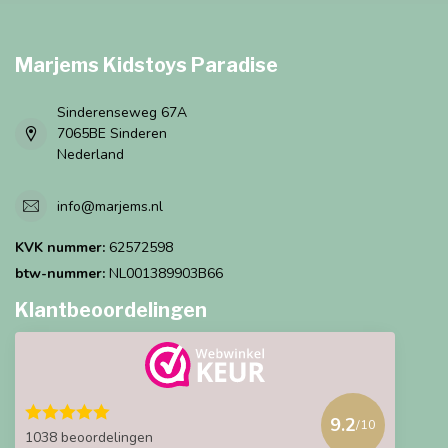
Marjems Kidstoys Paradise
Sinderenseweg 67A
7065BE Sinderen
Nederland
info@marjems.nl
KVK nummer:
62572598
btw-nummer:
NL001389903B66
Klantbeoordelingen
9.2
/10
1038 beoordelingen