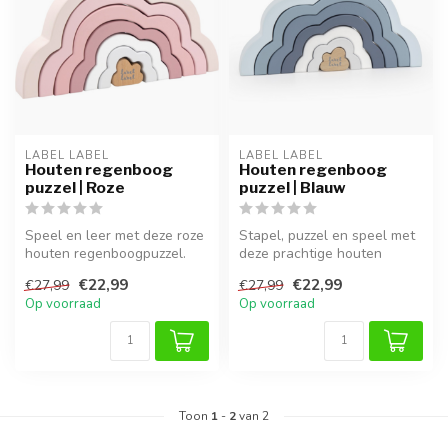
LABEL LABEL
LABEL LABEL
Houten regenboog
Houten regenboog
puzzel | Roze
puzzel | Blauw
Speel en leer met deze roze
Stapel, puzzel en speel met
houten regenboogpuzzel.
deze prachtige houten
Perfect voor fantasierijk st...
regenboog in blauwe tinten.
€22,99
€22,99
€27,99
€27,99
Op voorraad
Op voorraad
Toon
1
-
2
van 2