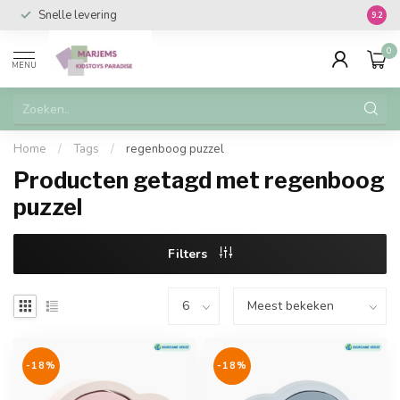
Snelle levering
Vanaf 
9.2
0
MENU
Home
/
Tags
/
regenboog puzzel
Producten getagd met regenboog
puzzel
Filters
-18%
-18%