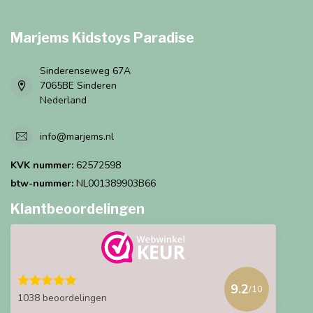
Marjems Kidstoys Paradise
Sinderenseweg 67A
7065BE Sinderen
Nederland
info@marjems.nl
KVK nummer:
62572598
btw-nummer:
NL001389903B66
Klantbeoordelingen
9.2
/10
1038 beoordelingen