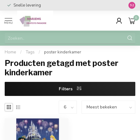
Snelle levering
Vanaf 
9.2
0
MENU
Home
/
Tags
/
poster kinderkamer
Producten getagd met poster
kinderkamer
Filters