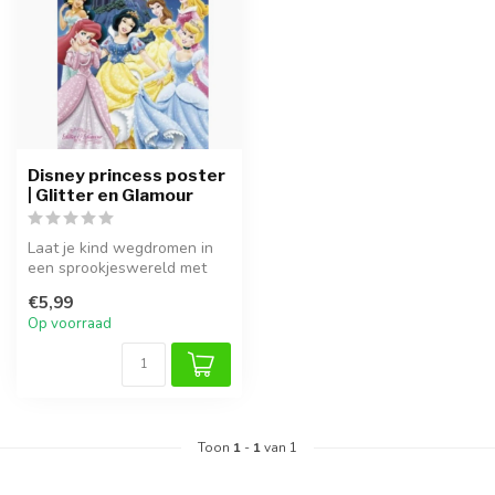
Disney princess poster
| Glitter en Glamour
Laat je kind wegdromen in
een sprookjeswereld met
deze betoverende Disney
€5,99
prinse...
Op voorraad
Toon
1
-
1
van 1