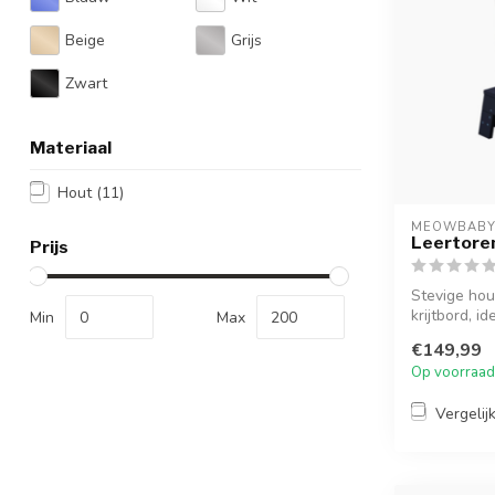
Beige
Grijs
Zwart
Materiaal
Hout
(11)
MEOWBAB
Leertoren
Prijs
Stevige hou
krijtbord, id
Min
Max
€149,99
Op voorraad
Vergelij