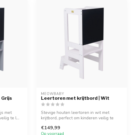
MEOWBABY
 Grijs
Leertoren met krijtbord | Wit
ijs met
Stevige houten leertoren in wit met
ilig te l...
krijtbord, perfect om kinderen veilig te
lat...
€149,99
Op voorraad