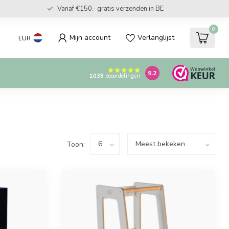
Vanaf €150.- gratis verzenden in BE
0
Mijn account
Verlanglijst
EUR
9.2
1038
beoordelingen
Toon: