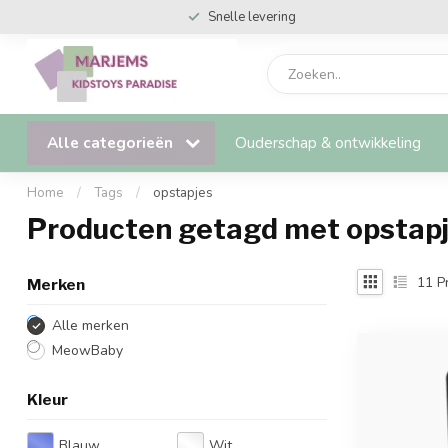
Snelle levering
Alle categorieën
Ouderschap & ontwikkeling
Home
/
Tags
/
opstapjes
Producten getagd met opstap
11
P
Merken
Alle merken
MeowBaby
Kleur
Blauw
Wit