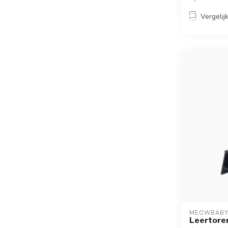
Vergelij
MEOWBAB
Leertoren