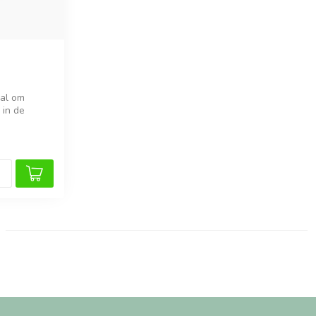
aal om
 in de