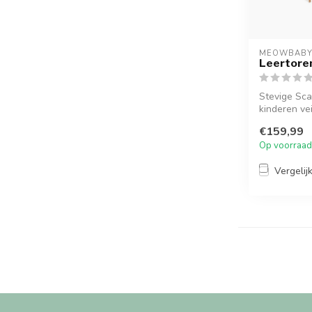
MEOWBAB
Leertoren
Stevige Scan
kinderen vei
€159,99
Op voorraad
Vergelij