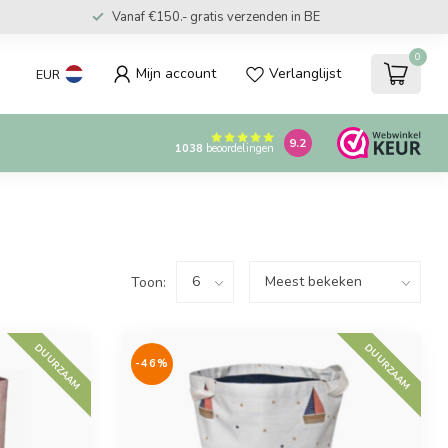
Vanaf €150.- gratis verzenden in BE
0
Mijn account
Verlanglijst
EUR
9.2
1038
beoordelingen
Toon:
DUURZAAM
DUURZAAM
-46%