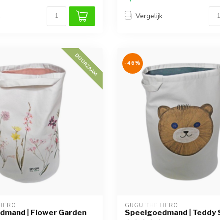
k
Vergelijk
DUURZAAM
-46%
HERO
GUGU THE HERO
dmand | Flower Garden
Speelgoedmand | Teddy 