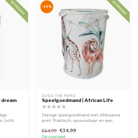
DUURZAAM
DUURZAAM
-46%
GUGU THE HERO
n dream
Speelgoedmand | African Life
tige
Stevige speelgoedmand met Afrikaanse
. Licht,
print. Praktisch, opvouwbaar en een
stijlvo...
€34,99
€64,99
Op voorraad