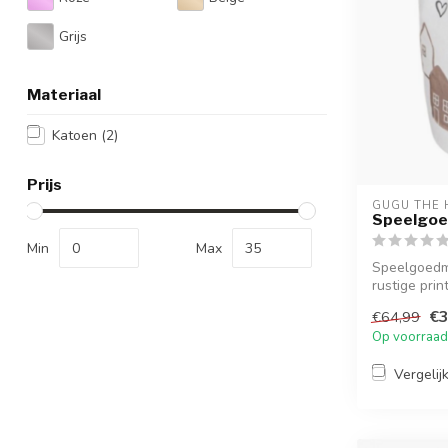
Grijs
Materiaal
Katoen
(2)
Prijs
GUGU THE 
Speelgoe
Min
Max
Speelgoedm
rustige prin
L...
€3
€64,99
Op voorraad
Vergelij