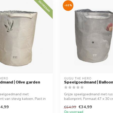
DUURZAAM
-46%
HERO
GUGU THE HERO
mand | Olive garden
Speelgoedmand | Balloo
speelgoedmand met
Grijze speelgoedmand met rus
rint van stevig katoen. Past in
ballonprint. Formaat 47 x 30 cm
stevig ...
4,99
€34,99
€64,99
Op voorraad