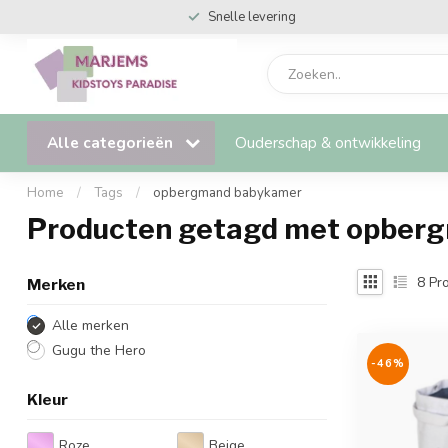
Snelle levering
Alle categorieën
Ouderschap & ontwikkeling
Home
/
Tags
/
opbergmand babykamer
Producten getagd met opber
8
Pro
Merken
Alle merken
Gugu the Hero
-46%
Kleur
Roze
Beige