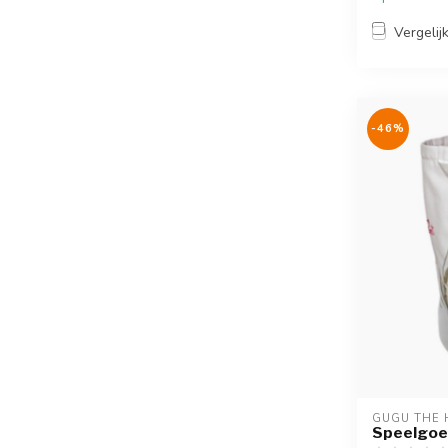
Vergelij
-46%
GUGU THE 
Speelgoe