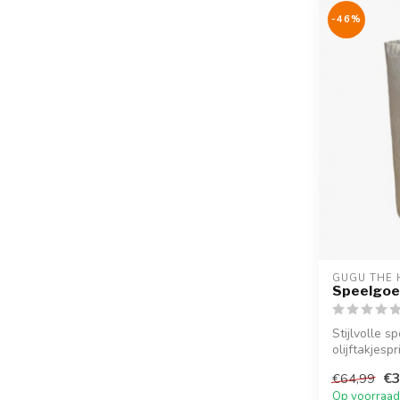
-46%
GUGU THE 
Speelgoed
Stijlvolle 
olijftakjesp
elk int...
€3
€64,99
Op voorraad