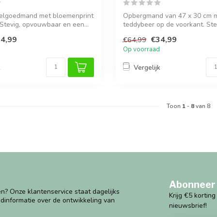
eelgoedmand met bloemenprint
Opbergmand van 47 x 30 cm m
l. Stevig, opvouwbaar en een...
teddybeer op de voorkant. Ste
opvouwbaar...
4,99
€34,99
€64,99
Op voorraad
k
Vergelijk
Toon
1
-
8
van 8
Abonneer 
n? Onze klantenservice staat dagelijks
Krijg €5 kortin
ndinformatie over de ontwikkeling van
nieuwsbrief!