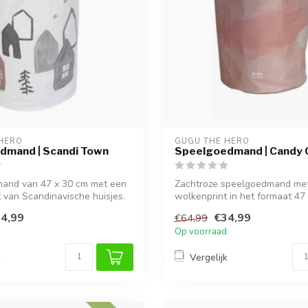
HERO
GUGU THE HERO
dmand | Scandi Town
Speelgoedmand | Candy 
and van 47 x 30 cm met een
Zachtroze speelgoedmand me
t van Scandinavische huisjes.
wolkenprint in het formaat 47
Licht, opvouw...
4,99
€34,99
€64,99
Op voorraad
k
Vergelijk