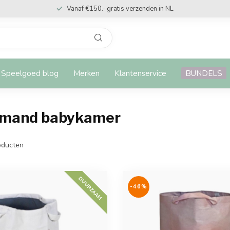
Vanaf €150.- gratis verzenden in NL
Speelgoed blog
Merken
Klantenservice
BUNDELS
gmand babykamer
ducten
DUURZAAM
-46%