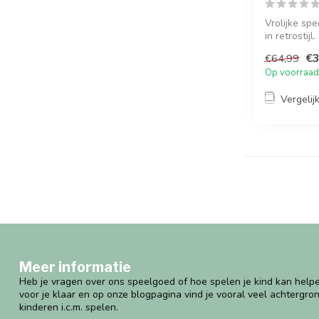
Vrolijke sp
in retrostij
€3
€64,99
Op voorraad
Vergelij
Meer informatie
Heb je vragen over ons speelgoed of hoe spelen je kind kan helpe
voor je klaar en op onze blogpagina vind je vooral veel achtergro
kinderen i.c.m. spelen.