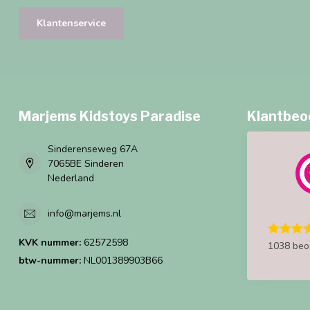
Klantenservice
Marjems Kidstoys Paradise
Klantbeo
Sinderenseweg 67A
7065BE Sinderen
Nederland
info@marjems.nl
KVK nummer:
62572598
1038 beo
btw-nummer:
NL001389903B66