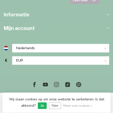
Lees meer
Informatie
Mijn account
€
Wij slaan cookies op om onze website te verbeteren. Is dat
© Copyright 2026 Marjems Kidstoys Paradise
akkoord?
Ja
Nee
Meer over cookies »