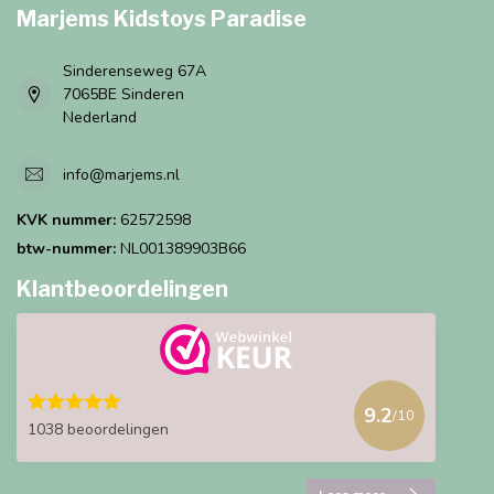
Marjems Kidstoys Paradise
Sinderenseweg 67A
7065BE Sinderen
Nederland
info@marjems.nl
KVK nummer:
62572598
btw-nummer:
NL001389903B66
Klantbeoordelingen
9.2
/10
1038 beoordelingen