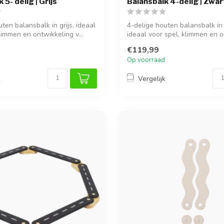
 5- delig | Grijs
Balansbalk 4-delig | Zwar
ten balansbalk in grijs, ideaal
4-delige houten balansbalk in
limmen en ontwikkeling v...
ideaal voor spel, klimmen en 
v...
€119,99
Op voorraad
k
Vergelijk