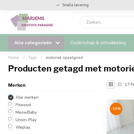
Snelle levering
Alle categorieën
Ouderschap & ontwikkeling
Home
/
Tags
/
motoriek speelgoed
Producten getagd met motori
17
P
Merken
Alle merken
Fitwood
-59%
MeowBaby
Union-Play
Weplay