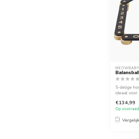
MEOWBAB
Balansbal
5-delige ho
ideaal voor
v...
€134,99
Op voorraad
Vergelij