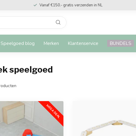
Vanaf €150.- gratis verzenden in NL
Speelgoed blog
Merken
Klantenservice
BUNDELS
ek speelgoed
roducten
MEGA DEAL