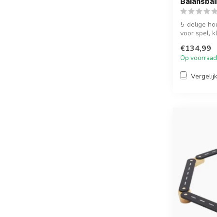
Balansbalk
5-delige hou
voor spel, k
€134,99
Op voorraad
Vergelij