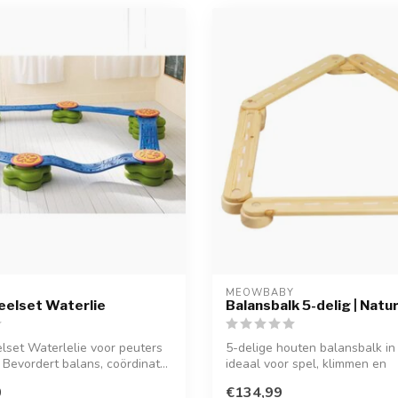
MEOWBABY
eelset Waterlie
Balansbalk 5-delig | Natu
lset Waterlelie voor peuters
5-delige houten balansbalk in 
 Bevordert balans, coördinat...
ideaal voor spel, klimmen en
ontwikkeling...
0
€134,99