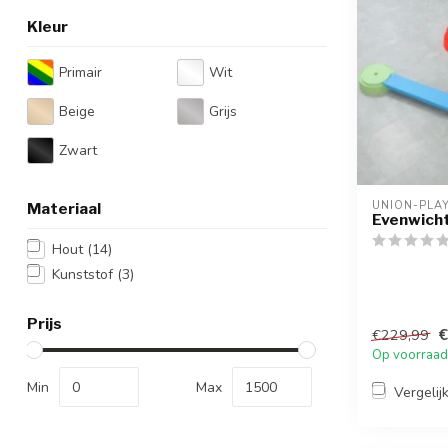
Kleur
Primair
Wit
Beige
Grijs
Zwart
UNION-PLA
Materiaal
Evenwich
Hout
(14)
Kunststof
(3)
Prijs
€
€229,99
Op voorraad
Min
Max
Vergelij